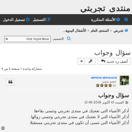
منتدى تجربتي
الأسئلة المتكررة
التسجيل
تسجيل الدخول
تجربتي
المنتدى العام
الأشغال اليدوية وإبداعات الأعضاء
ب
التصميم :
ح
سؤال وجواب
ث
أضف رد جديد
مشاركة واحدة • صفحة
1
من
1
amira amoura
عضو متميز
سؤال وجواب
م
السبت 13 أكتوبر 2018 12:43
ش
ا
أذكر الأشياء التي تعجبك في منتدى تجربتي وتتمنى بقاءها..
ر
أذكر الأشياء التي لا تعجبك في منتدى تجربتي وتتمنى زوالها..
ك
ة
أذكر الأشياء التي تتمنى أن تكون في منتدى تجربتي مستقبلا.
أ