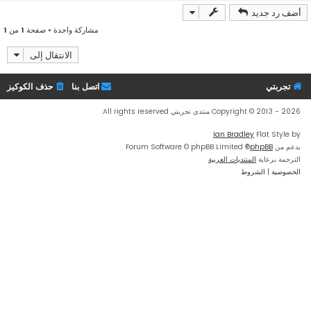
ع
أضف رد جديد
ل
ى
مشاركة واحدة • صفحة
1
من
1
الانتقال إلى
تجربتي
اتصل بنا
حذف الكوكيز
Copyright © 2013 - 2026 منتدى تجربتي All rights reserved.
Ian Bradley
Flat Style by
بدعم من
phpBB
® Forum Software © phpBB Limited
الترجمة برعاية
المنتديات العربية
الخصوصية
|
الشروط