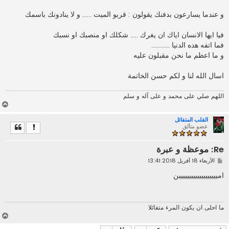
و عندما يسارعون بدفنك يقولون : قربو الميت ...... و لا ينادونك باسمك
فيا ايها الانسان اياك ان يغرك ..... شكلك او منصبك او نسبك
فما اتفه هده الدنيا ............
و ما اعظم ما نحن مقبلون عليه
اسال الله لنا و لكم حسن الخاتمة
اللهم صلي على محمد و على آله و سلم
أ
ع
القلب المتفائل
ل
عضو متألق
ى
Re: موعظة و عبرة
م
الأربعاء 18 أفريل 2018 13:41
ش
ا
امييييييييييييييييييين
ر
ك
ة
ما احلى ان يكون المرء متفائلا
أ
ع