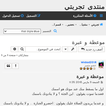
منتدى تجربتي
الأسئلة المتكررة
التسجيل
تسجيل الدخول
تجربتي
منتديات التعليم الثانوي
تحضير بكالوريا 2023
قسم التوجيه و الإرشاد
ب
التصميم :
ح
موعظة و عبرة
ث
بحث
بحث متقد
أضف رد جديد
مشاركتان • صفحة
1
من
1
Widad2018
عضو متميز
موعظة و عبرة
م
الجمعة 9 مارس 2018 11:35
ش
ا
اول ما يسقط منك عند موتك هو اسمك
ر
فعندما تموت يقولون : اين الجثة ؟ و لا ينادونك باسمك
ك
ة
و عندما يريدون الصلاة عليك يقولون : احضرو الجنازة .... و لا ينادونك باسمك