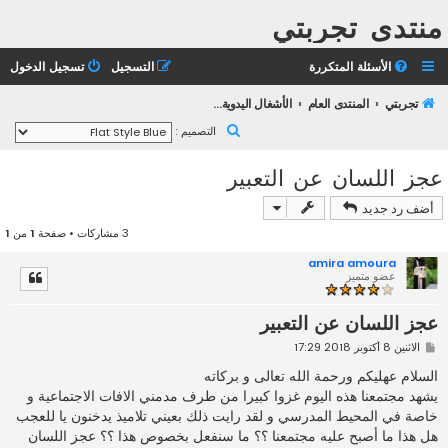
منتدى تجربتي
الأسئلة المتكررة
التسجيل
تسجيل الدخول
تجربتي
المنتدى العام
الأشغال اليدوية وإبداعات الأعضاء
ب
التصميم :
ح
عجز اللسان عن التعبير
ث
أضف رد جديد
3 مشاركات • صفحة
1
من
1
amira amoura
عضو متميز
عجز اللسان عن التعبير
م
الاثنين 8 أكتوبر 2018 17:29
ش
ا
السلام عهليكم ورحمة الله تعالى و بركاته
ر
يشهد مجتمعنا هذه اليوم غزوا كبيرا من طرف مدمني الافات الاجتماعية و
ك
ة
خاصة في المحيط المدرسي و لقد رايت ذلك بعيني تلاميذ يدخنون يا للعجب
هل هذا ما أصبح عليه مجتمعنا ؟؟ ما سنفعل بخصوص هذا ؟؟ عجز اللسان