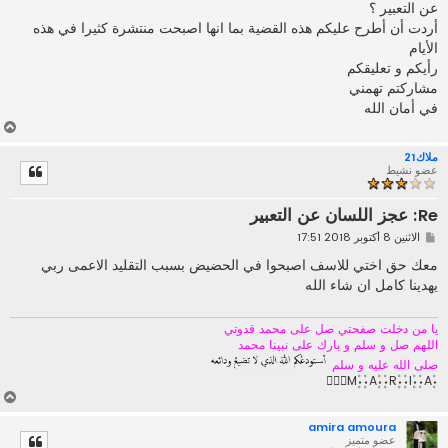
عن التعبير ؟
أردت أن أطرح عليكم هذه القضية بما انها اصبحت منتشرة كثيرا في هذه
الأيام
رأيكم و تعليقكم
مشاركتم تهمني
في أمان الله
أ
ع
ملاك21
ل
عضو نشيط
ى
Re: عجز اللسان عن التعبير
م
الاثنين 8 أكتوبر 2018 17:51
ش
ا
معك حق اختي للاسف اصبحوا في الحضيض بسبب التقليد الاعمى ربي
ر
يهدينا كامل ان شاء الله
ك
ة
يا من دخلت صفحتي صل على محمد قدوتي
اللهم صل و سلم و بارك على نبينا محمد
صلى الله عليه و سلم
۰۪۫M۪۫۰۰۪۫A۪۫۰۰۪۫R۪۫۰۰۪۫I۪۫۰۰۪۫A۪۫۰
أ
ع
amira amoura
ل
عضو متميز