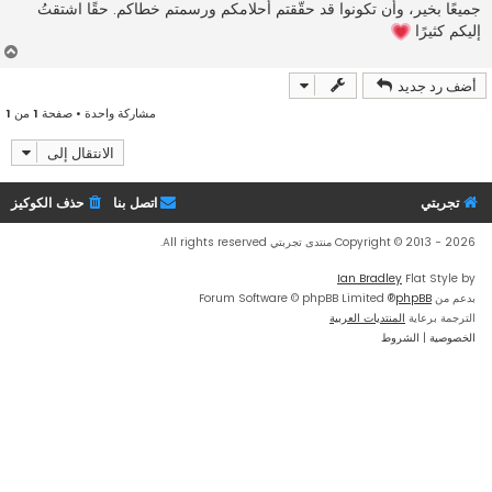
جميعًا بخير، وأن تكونوا قد حقّقتم أحلامكم ورسمتم خطاكم. حقًا اشتقتُ
إليكم كثيرًا
أ
ع
أضف رد جديد
ل
ى
مشاركة واحدة • صفحة
1
من
1
الانتقال إلى
تجربتي
اتصل بنا
حذف الكوكيز
Copyright © 2013 - 2026 منتدى تجربتي All rights reserved.
Ian Bradley
Flat Style by
بدعم من
phpBB
® Forum Software © phpBB Limited
الترجمة برعاية
المنتديات العربية
الخصوصية
|
الشروط