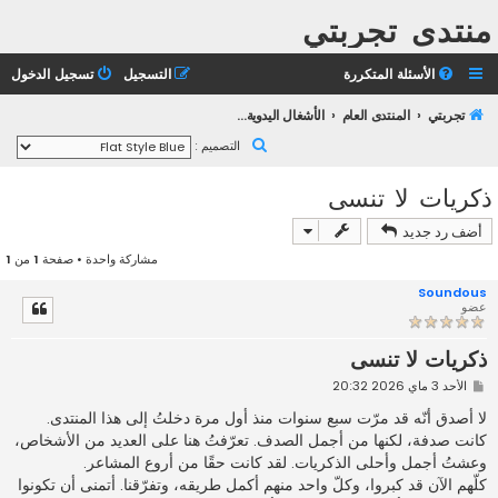
منتدى تجربتي
الأسئلة المتكررة
التسجيل
تسجيل الدخول
تجربتي
المنتدى العام
الأشغال اليدوية وإبداعات الأعضاء
ب
التصميم :
ح
ذكريات لا تنسى
ث
أضف رد جديد
مشاركة واحدة • صفحة
1
من
1
Soundous
عضو
ذكريات لا تنسى
م
الأحد 3 ماي 2026 20:32
ش
ا
لا أصدق أنّه قد مرّت سبع سنوات منذ أول مرة دخلتُ إلى هذا المنتدى.
ر
كانت صدفة، لكنها من أجمل الصدف. تعرّفتُ هنا على العديد من الأشخاص،
ك
ة
وعشتُ أجمل وأحلى الذكريات. لقد كانت حقًا من أروع المشاعر.
كلّهم الآن قد كبروا، وكلّ واحد منهم أكمل طريقه، وتفرّقنا. أتمنى أن تكونوا