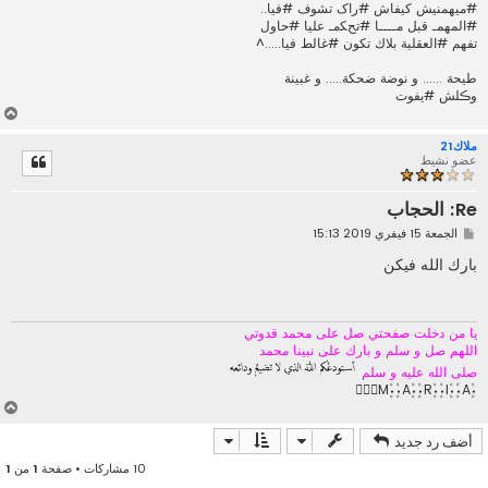
#ﻣﻴﻬﻤﻨﻴﺶ ﻛﻴﻔﺎﺵ #ﺭﺍﮎ ﺗﺸﻮﻑ #ﻓﻴﺎ..
#ﺍﻟﻤﻬﻤـ ﻗﺒﻞ ﻣــــﺎ #ﺗﺢﮑﻣـ ﻋﻠﻴﺎ #ﺣﺎﻭﻝ
ﺗﻔﻬﻢ #ﺍﻟﻌﻘﻠﻴﺔ بلاك ﺗﻜﻮﻥ #ﻏﺎﻟﻂ ﻓﻴﺎ.....^
طيحة ...... و نوضة ضحكة..... و غبينة
وڪلش #يفوت
أ
ع
ملاك21
ل
عضو نشيط
ى
Re: الحجاب
م
الجمعة 15 فيفري 2019 15:13
ش
ا
بارك الله فيكن
ر
ك
ة
يا من دخلت صفحتي صل على محمد قدوتي
اللهم صل و سلم و بارك على نبينا محمد
صلى الله عليه و سلم
۰۪۫M۪۫۰۰۪۫A۪۫۰۰۪۫R۪۫۰۰۪۫I۪۫۰۰۪۫A۪۫۰
أ
ع
أضف رد جديد
ل
ى
10 مشاركات • صفحة
1
من
1