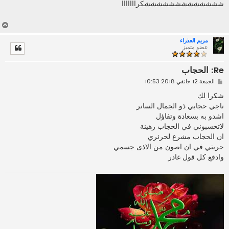
ا
شششششششششششششكرااااااا
ر
ك
ة
أ
ع
مريم العذراء
ل
عضو متميز
ى
Re: الحجاب
م
الجمعة 12 جانفي 2018 10:53
ش
ا
شكرا لك
ر
تاجي حجابي ذو الجمال الساتر
ك
ة
اشدو به بسعادة وتفاؤل
لاتحسبوني في الحجاب رهينة
ان الحجاب مشرع لحرئري
حريتي في ان اصون من الاذى جسمي
وادفع كل قول غادر