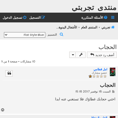
منتدى تجربتي
الأسئلة المتكررة
التسجيل
تسجيل الدخول
تجربتي
المنتدى العام
الأشغال اليدوية وإبداعات الأعضاء
ب
التصميم :
ح
الحجاب
ث
أضف رد جديد
10 مشاركات • صفحة
1
من
1
امل قطامي
عضو مشارك
الحجاب
م
السبت 18 نوفمبر 2017 15:18
ش
ا
اختي حجابك غطاؤك فلا تستغني عنه ابدا
ر
ك
ة
أ
ع
القلب المتفائل