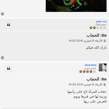
أ
ع
بنت محمد
ل
عضو فعال
ى
Re: الحجاب
م
الأربعاء 13 فيفري 2019 14:00
ش
ا
بارك الله فيكم
ر
ك
ة
أ
ع
cha ima
ل
عضو متميز
ى
Re: الحجاب
م
الأربعاء 13 فيفري 2019 18:03
ش
ا
حجاب المرأة تاج على رأسها
ر
وزينة لها في قبرها ويوم
ك
ة
العرض على ربها