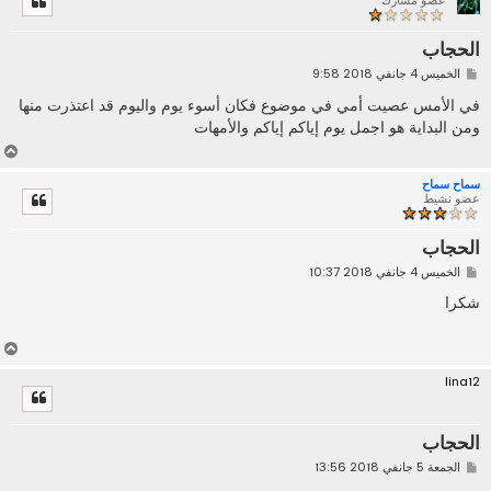
عضو مشارك
ى
الحجاب
م
الخميس 4 جانفي 2018 9:58
ش
ا
في الأمس عصيت أمي في موضوع فكان أسوء يوم واليوم قد اعتذرت منها
ر
ومن البداية هو اجمل يوم إياكم إياكم والأمهات
ك
ة
أ
ع
سماح سماح
ل
عضو نشيط
ى
الحجاب
م
الخميس 4 جانفي 2018 10:37
ش
ا
شكرا
ر
ك
ة
أ
ع
lina12
ل
ى
الحجاب
م
الجمعة 5 جانفي 2018 13:56
ش