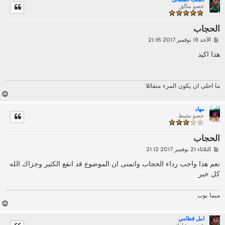
ل
عضو متألق
ى
الحجاب
م
الأحد 19 نوفمبر 2017 21:16
ش
ا
هذا اكيد
ر
ك
ة
ما احلى ان يكون المرء متفائلا
أ
ع
مهاد
ل
عضو نشيط
ى
الحجاب
م
الثلاثاء 21 نوفمبر 2017 21:12
ش
ا
نعم هذا واجب رداء الحجاب واتمنى ان الموضوع قد انفع الكثير وجزاك الله
ر
كل خير
ك
ة
ميما بوب
أ
ع
امل قطامي
ل