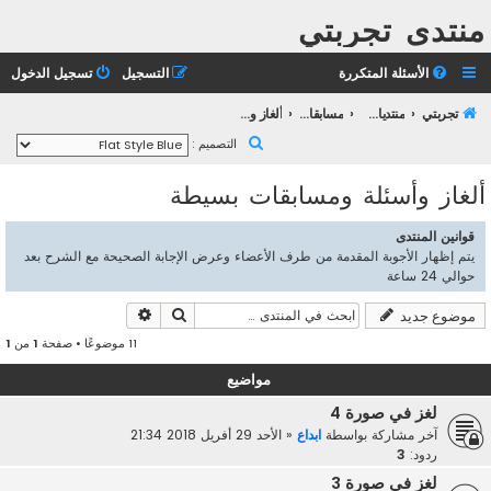
منتدى تجربتي
الأسئلة المتكررة
التسجيل
تسجيل الدخول
تجربتي
منتديات التعليم الثانوي
مسابقات تجربتــي
ألغاز وأسئلة ومسابقات بسيطة
ب
التصميم :
ح
ألغاز وأسئلة ومسابقات بسيطة
ث
قوانين المنتدى
يتم إظهار الأجوبة المقدمة من طرف الأعضاء وعرض الإجابة الصحيحة مع الشرح بعد
حوالي 24 ساعة
بحث
بحث متقدم
موضوع جديد
11 موضوعًا • صفحة
1
من
1
مواضيع
لغز في صورة 4
آخر مشاركة بواسطة
ابداع
«
الأحد 29 أفريل 2018 21:34
ردود:
3
لغز في صورة 3