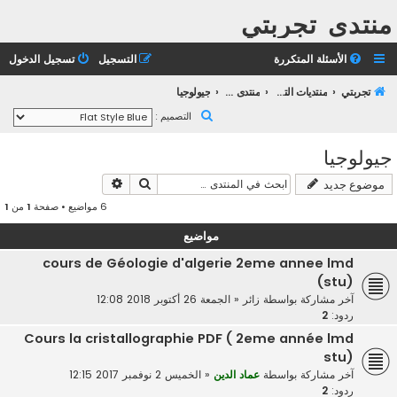
منتدى تجربتي
الأسئلة المتكررة
التسجيل
تسجيل الدخول
تجربتي
منتديات التعليم الثانوي
منتدى التعليم الجامعي
جيولوجيا
ب
التصميم :
ح
جيولوجيا
ث
بحث
بحث متقدم
موضوع جديد
6 مواضيع • صفحة
1
من
1
مواضيع
cours de Géologie d'algerie 2eme annee lmd
(stu)
آخر مشاركة بواسطة
زائر
«
الجمعة 26 أكتوبر 2018 12:08
ردود:
2
Cours la cristallographie PDF ( 2eme année lmd
stu)
آخر مشاركة بواسطة
عماد الدين
«
الخميس 2 نوفمبر 2017 12:15
ردود:
2