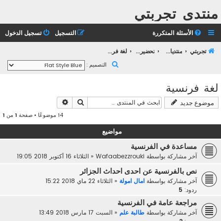
منتدى تجربتي
الأسئلة المتكررة
التسجيل
تسجيل الدخول
تجربتي
منتديات التعليم الثانوي
تحضير بكالوريا 2023
لغة فرنسية
ب
التصميم :
ح
لغة فرنسية
ث
بحث
بحث متقدم
موضوع جديد
14 موضوعًا • صفحة
1
من
1
مواضيع
مساعدة في الفرنسية
آخر مشاركة بواسطة
Wafaabezzrouki
«
الثلاثاء 16 أكتوبر 2018 19:05
نص بالفرنسية عن احدى احداث الجزائر
آخر مشاركة بواسطة
امال امولة
«
الثلاثاء 22 ماي 2018 15:22
ردود:
5
مراجعة عامة في الفرنسية
آخر مشاركة بواسطة
طالبة علم
«
السبت 17 مارس 2018 13:49