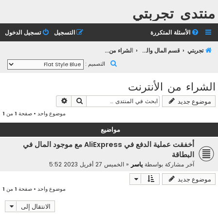
منتدى تجربتي
الأسئلة المتكررة
التسجيل
تسجيل الدخول
تجربتي
قسم المال والأعمال
الشراء من الأنترنت
ب
التصميم :
ح
الشراء من الأنترنت
ث
بحث
بحث متقدم
موضوع جديد
موضوع واحد • صفحة
1
من
1
مواضيع
أخفقت عملية الدفع في AliExpress مع موجود المال في
البطاقة
آخر مشاركة بواسطة
ياسر
«
الخميس 27 أفريل 2023 5:52
موضوع جديد
موضوع واحد • صفحة
1
من
1
الانتقال إلى