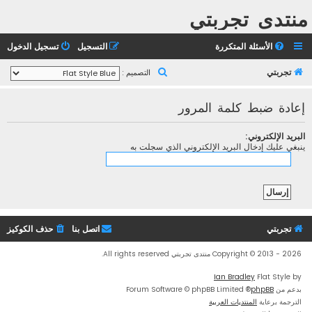
منتدى تجربتي
الأسئلة المتكررة
التسجيل
تسجيل الدخول
ب
تجربتي
التصميم :
ح
إعادة ضبط كلمة المرور
ث
البريد الإلكتروني:
ينبغي عليك إدخال البريد الإلكتروني الذي سجلت به
تجربتي
اتصل بنا
حذف الكوكيز
Copyright © 2013 - 2026 منتدى تجربتي All rights reserved.
Ian Bradley
Flat Style by
بدعم من
phpBB
® Forum Software © phpBB Limited
الترجمة برعاية
المنتديات العربية