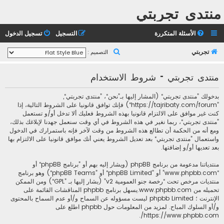
منتدى تجربتي
الأسئلة المتكررة
التسجيل
تسجيل الدخول
ب
تجربتي
التصميم :
ح
منتدى تجربتي - شروط الاستخدام
ث
بدخولك ”منتدى تجربتي“ (المشار إليها بـ”نحن“، ”منتدى تجربتي“,
”https://tajribaty.com/forum“) فإنك توافق قانونيا على الشروط التالية، إذا
كنت غير موافق على الالتزام قانونيا بهذه الشروط فعليك ألا تدخل أو/و تستعمل
”منتدى تجربتي“، ربما نغير في هذه الشروط في أي وقت سنعمل جهدنا لإبلاغك بذلك،
ومع أنه من الحكمة أن تطالع هذه الشروط من وقت لآخر فإنه باستمرارك في الدخول
واستعمال ”منتدى تجربتي“ بعد تعديل الشروط يعني أنك موافق قانونيا على الالتزام بها
بعد تعديها أو/و إضافتها.
منتدياتنا مدعومة من برنامج phpBB (ويشار إليه بهم أو ”برنامج phpBB“ أو
“www.phpbb.com” أو ”phpBB Limited“ أو ”phpBB Teams“) وهو برنامج
منتديات مرخص تحت “
رخصة جنو العمومية v2
” (يشار إليها بـ ”GPL“) ومن الممكن
تحميله من
www.phpbb.com
.يسهل برنامج phpbb المناقشات القائمة على
الإنترنت ؛ phpbb Limited ليست مسؤوله عن السماح و/أو عدم السماح بالمحتوى
و/أو السلوك المباح. لمزيد من المعلومات حول phpbb اطلع على
.
https://www.phpbb.com/