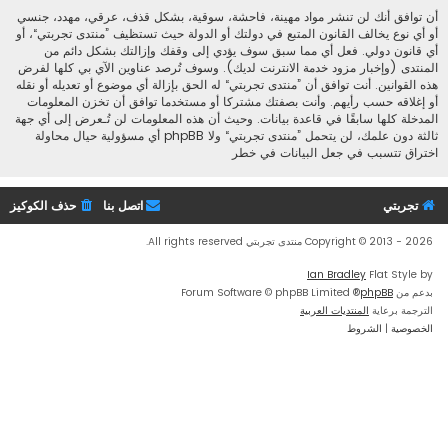
أن توافق أنك لن تنشر مواد مهينة، فاحشة، سوقية، بشكل قذف، عرقي، مهدد، جنسي
أو أي نوع يخالف القانون المتبع في دولتك أو الدولة حيث تستظيف ”منتدى تجربتي“، أو
أي قانون دولي. فعل أي مما سبق سوف يؤدي إلى وقفك وإزالتك بشكل دائم من
المنتدى (وإخبار مزود خدمة الانترنت لديك). وسوف تُرصد عناوين الآي بي كلها لفرض
هذه القوانين. أنت توافق أن ”منتدى تجربتي“ له الحق بإزالة أي موضوع أو تعديله أو نقله
أو إغلاقه حسب رأيهم. وأنت بصفتك مشتركا أو مستخدما توافق أن تخزن المعلومات
المدخلة كلها سابقًا في قاعدة بيانات. وحيث أن هذه المعلومات لن تُـعرض إلى أي جهة
ثالثة دون علمك، لن يتحمل ”منتدى تجربتي“ ولا phpBB أي مسؤولية حيال محاولة
اختراق تتسبب في جعل البيانات في خطر
تجربتي
اتصل بنا
حذف الكوكيز
Copyright © 2013 - 2026 منتدى تجربتي All rights reserved.
Ian Bradley
Flat Style by
بدعم من
phpBB
® Forum Software © phpBB Limited
الترجمة برعاية
المنتديات العربية
الخصوصية
|
الشروط