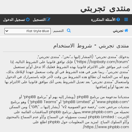
منتدى تجربتي
الأسئلة المتكررة
التسجيل
تسجيل الدخول
ب
تجربتي
التصميم :
ح
منتدى تجربتي - شروط الاستخدام
ث
بدخولك ”منتدى تجربتي“ (المشار إليها بـ”نحن“، ”منتدى تجربتي“,
”https://tajribaty.com/forum“) فإنك توافق قانونيا على الشروط التالية، إذا
كنت غير موافق على الالتزام قانونيا بهذه الشروط فعليك ألا تدخل أو/و تستعمل
”منتدى تجربتي“، ربما نغير في هذه الشروط في أي وقت سنعمل جهدنا لإبلاغك بذلك،
ومع أنه من الحكمة أن تطالع هذه الشروط من وقت لآخر فإنه باستمرارك في الدخول
واستعمال ”منتدى تجربتي“ بعد تعديل الشروط يعني أنك موافق قانونيا على الالتزام بها
بعد تعديها أو/و إضافتها.
منتدياتنا مدعومة من برنامج phpBB (ويشار إليه بهم أو ”برنامج phpBB“ أو
“www.phpbb.com” أو ”phpBB Limited“ أو ”phpBB Teams“) وهو برنامج
منتديات مرخص تحت “
رخصة جنو العمومية v2
” (يشار إليها بـ ”GPL“) ومن الممكن
تحميله من
www.phpbb.com
.يسهل برنامج phpbb المناقشات القائمة على
الإنترنت ؛ phpbb Limited ليست مسؤوله عن السماح و/أو عدم السماح بالمحتوى
و/أو السلوك المباح. لمزيد من المعلومات حول phpbb اطلع على
.
https://www.phpbb.com/