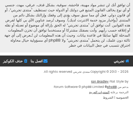
أن توافق أنك لن تنشر مواد مهينة، فاحشة، سوقية، بشكل قذف، عرقي، مهدد، جنسي
أو أي نوع يخالف القانون المتبع في دولتك أو الدولة حيث تستظيف ”منتدى تجربتي“، أو
أي قانون دولي. فعل أي مما سبق سوف يؤدي إلى وقفك وإزالتك بشكل دائم من
المنتدى (وإخبار مزود خدمة الانترنت لديك). وسوف تُرصد عناوين الآي بي كلها لفرض
هذه القوانين. أنت توافق أن ”منتدى تجربتي“ له الحق بإزالة أي موضوع أو تعديله أو نقله
أو إغلاقه حسب رأيهم. وأنت بصفتك مشتركا أو مستخدما توافق أن تخزن المعلومات
المدخلة كلها سابقًا في قاعدة بيانات. وحيث أن هذه المعلومات لن تُـعرض إلى أي جهة
ثالثة دون علمك، لن يتحمل ”منتدى تجربتي“ ولا phpBB أي مسؤولية حيال محاولة
اختراق تتسبب في جعل البيانات في خطر
تجربتي
اتصل بنا
حذف الكوكيز
Copyright © 2013 - 2026 منتدى تجربتي All rights reserved.
Ian Bradley
Flat Style by
بدعم من
phpBB
® Forum Software © phpBB Limited
الترجمة برعاية
المنتديات العربية
الخصوصية
|
الشروط