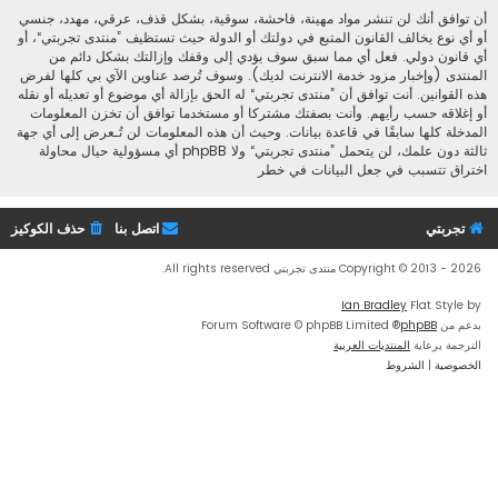
أن توافق أنك لن تنشر مواد مهينة، فاحشة، سوقية، بشكل قذف، عرقي، مهدد، جنسي
أو أي نوع يخالف القانون المتبع في دولتك أو الدولة حيث تستظيف ”منتدى تجربتي“، أو
أي قانون دولي. فعل أي مما سبق سوف يؤدي إلى وقفك وإزالتك بشكل دائم من
المنتدى (وإخبار مزود خدمة الانترنت لديك). وسوف تُرصد عناوين الآي بي كلها لفرض
هذه القوانين. أنت توافق أن ”منتدى تجربتي“ له الحق بإزالة أي موضوع أو تعديله أو نقله
أو إغلاقه حسب رأيهم. وأنت بصفتك مشتركا أو مستخدما توافق أن تخزن المعلومات
المدخلة كلها سابقًا في قاعدة بيانات. وحيث أن هذه المعلومات لن تُـعرض إلى أي جهة
ثالثة دون علمك، لن يتحمل ”منتدى تجربتي“ ولا phpBB أي مسؤولية حيال محاولة
اختراق تتسبب في جعل البيانات في خطر
تجربتي
اتصل بنا
حذف الكوكيز
Copyright © 2013 - 2026 منتدى تجربتي All rights reserved.
Ian Bradley
Flat Style by
بدعم من
phpBB
® Forum Software © phpBB Limited
الترجمة برعاية
المنتديات العربية
الخصوصية
|
الشروط