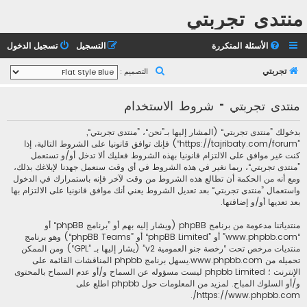
منتدى تجربتي
الأسئلة المتكررة
التسجيل
تسجيل الدخول
ب
تجربتي
التصميم :
ح
منتدى تجربتي - شروط الاستخدام
ث
بدخولك ”منتدى تجربتي“ (المشار إليها بـ”نحن“، ”منتدى تجربتي“,
”https://tajribaty.com/forum“) فإنك توافق قانونيا على الشروط التالية، إذا
كنت غير موافق على الالتزام قانونيا بهذه الشروط فعليك ألا تدخل أو/و تستعمل
”منتدى تجربتي“، ربما نغير في هذه الشروط في أي وقت سنعمل جهدنا لإبلاغك بذلك،
ومع أنه من الحكمة أن تطالع هذه الشروط من وقت لآخر فإنه باستمرارك في الدخول
واستعمال ”منتدى تجربتي“ بعد تعديل الشروط يعني أنك موافق قانونيا على الالتزام بها
بعد تعديها أو/و إضافتها.
منتدياتنا مدعومة من برنامج phpBB (ويشار إليه بهم أو ”برنامج phpBB“ أو
“www.phpbb.com” أو ”phpBB Limited“ أو ”phpBB Teams“) وهو برنامج
منتديات مرخص تحت “
رخصة جنو العمومية v2
” (يشار إليها بـ ”GPL“) ومن الممكن
تحميله من
www.phpbb.com
.يسهل برنامج phpbb المناقشات القائمة على
الإنترنت ؛ phpbb Limited ليست مسؤوله عن السماح و/أو عدم السماح بالمحتوى
و/أو السلوك المباح. لمزيد من المعلومات حول phpbb اطلع على
.
https://www.phpbb.com/