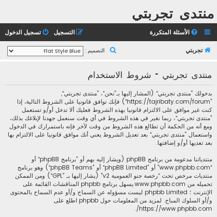
منتدى تجربتي
الأسئلة المتكررة
التسجيل
تسجيل الدخول
ب
تجربتي
التصميم :
ح
منتدى تجربتي - شروط الاستخدام
ث
بدخولك ”منتدى تجربتي“ (المشار إليها بـ”نحن“، ”منتدى تجربتي“,
”https://tajribaty.com/forum“) فإنك توافق قانونيا على الشروط التالية، إذا
كنت غير موافق على الالتزام قانونيا بهذه الشروط فعليك ألا تدخل أو/و تستعمل
”منتدى تجربتي“، ربما نغير في هذه الشروط في أي وقت سنعمل جهدنا لإبلاغك بذلك،
ومع أنه من الحكمة أن تطالع هذه الشروط من وقت لآخر فإنه باستمرارك في الدخول
واستعمال ”منتدى تجربتي“ بعد تعديل الشروط يعني أنك موافق قانونيا على الالتزام بها
بعد تعديها أو/و إضافتها.
منتدياتنا مدعومة من برنامج phpBB (ويشار إليه بهم أو ”برنامج phpBB“ أو
“www.phpbb.com” أو ”phpBB Limited“ أو ”phpBB Teams“) وهو برنامج
منتديات مرخص تحت “
رخصة جنو العمومية v2
” (يشار إليها بـ ”GPL“) ومن الممكن
تحميله من
www.phpbb.com
.يسهل برنامج phpbb المناقشات القائمة على
الإنترنت ؛ phpbb Limited ليست مسؤوله عن السماح و/أو عدم السماح بالمحتوى
و/أو السلوك المباح. لمزيد من المعلومات حول phpbb اطلع على
.
https://www.phpbb.com/