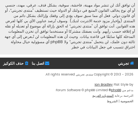
أن توافق أنك لن تنشر مواد مهينة، فاحشة، سوقية، بشكل قذف، عرقي، مهدد، جنسي
أو أي نوع يخالف القانون المتبع في دولتك أو الدولة حيث تستظيف ”منتدى تجربتي“، أو
أي قانون دولي. فعل أي مما سبق سوف يؤدي إلى وقفك وإزالتك بشكل دائم من
المنتدى (وإخبار مزود خدمة الانترنت لديك). وسوف تُرصد عناوين الآي بي كلها لفرض
هذه القوانين. أنت توافق أن ”منتدى تجربتي“ له الحق بإزالة أي موضوع أو تعديله أو نقله
أو إغلاقه حسب رأيهم. وأنت بصفتك مشتركا أو مستخدما توافق أن تخزن المعلومات
المدخلة كلها سابقًا في قاعدة بيانات. وحيث أن هذه المعلومات لن تُـعرض إلى أي جهة
ثالثة دون علمك، لن يتحمل ”منتدى تجربتي“ ولا phpBB أي مسؤولية حيال محاولة
اختراق تتسبب في جعل البيانات في خطر
تجربتي
اتصل بنا
حذف الكوكيز
Copyright © 2013 - 2026 منتدى تجربتي All rights reserved.
Ian Bradley
Flat Style by
بدعم من
phpBB
® Forum Software © phpBB Limited
الترجمة برعاية
المنتديات العربية
الخصوصية
|
الشروط