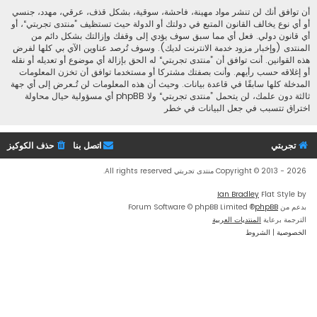
أن توافق أنك لن تنشر مواد مهينة، فاحشة، سوقية، بشكل قذف، عرقي، مهدد، جنسي
أو أي نوع يخالف القانون المتبع في دولتك أو الدولة حيث تستظيف ”منتدى تجربتي“، أو
أي قانون دولي. فعل أي مما سبق سوف يؤدي إلى وقفك وإزالتك بشكل دائم من
المنتدى (وإخبار مزود خدمة الانترنت لديك). وسوف تُرصد عناوين الآي بي كلها لفرض
هذه القوانين. أنت توافق أن ”منتدى تجربتي“ له الحق بإزالة أي موضوع أو تعديله أو نقله
أو إغلاقه حسب رأيهم. وأنت بصفتك مشتركا أو مستخدما توافق أن تخزن المعلومات
المدخلة كلها سابقًا في قاعدة بيانات. وحيث أن هذه المعلومات لن تُـعرض إلى أي جهة
ثالثة دون علمك، لن يتحمل ”منتدى تجربتي“ ولا phpBB أي مسؤولية حيال محاولة
اختراق تتسبب في جعل البيانات في خطر
تجربتي
اتصل بنا
حذف الكوكيز
Copyright © 2013 - 2026 منتدى تجربتي All rights reserved.
Ian Bradley
Flat Style by
بدعم من
phpBB
® Forum Software © phpBB Limited
الترجمة برعاية
المنتديات العربية
الخصوصية
|
الشروط