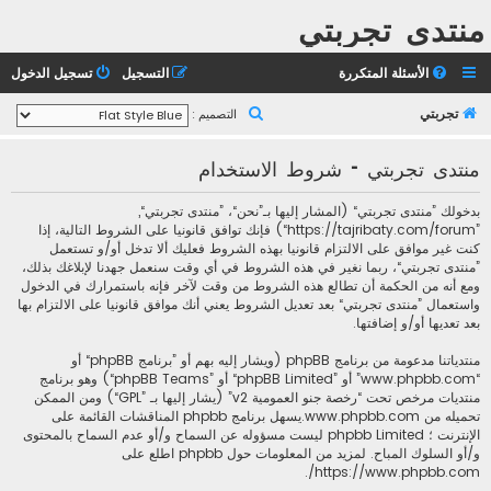
منتدى تجربتي
الأسئلة المتكررة
التسجيل
تسجيل الدخول
ب
تجربتي
التصميم :
ح
منتدى تجربتي - شروط الاستخدام
ث
بدخولك ”منتدى تجربتي“ (المشار إليها بـ”نحن“، ”منتدى تجربتي“,
”https://tajribaty.com/forum“) فإنك توافق قانونيا على الشروط التالية، إذا
كنت غير موافق على الالتزام قانونيا بهذه الشروط فعليك ألا تدخل أو/و تستعمل
”منتدى تجربتي“، ربما نغير في هذه الشروط في أي وقت سنعمل جهدنا لإبلاغك بذلك،
ومع أنه من الحكمة أن تطالع هذه الشروط من وقت لآخر فإنه باستمرارك في الدخول
واستعمال ”منتدى تجربتي“ بعد تعديل الشروط يعني أنك موافق قانونيا على الالتزام بها
بعد تعديها أو/و إضافتها.
منتدياتنا مدعومة من برنامج phpBB (ويشار إليه بهم أو ”برنامج phpBB“ أو
“www.phpbb.com” أو ”phpBB Limited“ أو ”phpBB Teams“) وهو برنامج
منتديات مرخص تحت “
رخصة جنو العمومية v2
” (يشار إليها بـ ”GPL“) ومن الممكن
تحميله من
www.phpbb.com
.يسهل برنامج phpbb المناقشات القائمة على
الإنترنت ؛ phpbb Limited ليست مسؤوله عن السماح و/أو عدم السماح بالمحتوى
و/أو السلوك المباح. لمزيد من المعلومات حول phpbb اطلع على
.
https://www.phpbb.com/