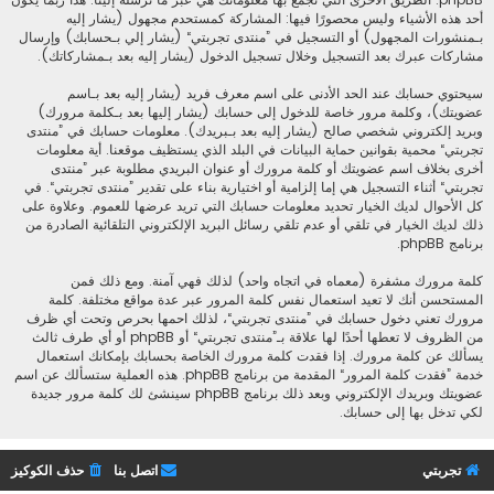
أحد هذه الأشياء وليس محصورًا فيها: المشاركة كمستحدم مجهول (يشار إليه
بـمنشورات المجهول) أو التسجيل في ”منتدى تجربتي“ (يشار إلي بـحسابك) وإرسال
مشاركات عبرك بعد التسجيل وخلال تسجيل الدخول (يشار إليه بعد بـمشاركاتك).
سيحتوي حسابك عند الحد الأدنى على اسم معرف فريد (يشار إليه بعد بـاسم
عضويتك)، وكلمة مرور خاصة للدخول إلى حسابك (يشار إليها بعد بـكلمة مرورك)
وبريد إلكتروني شخصي صالح (يشار إليه بعد بـبريدك). معلومات حسابك في ”منتدى
تجربتي“ محمية بقوانين حماية البيانات في البلد الذي يستظيف موقعنا. أية معلومات
أخرى بخلاف اسم عضويتك أو كلمة مرورك أو عنوان البريدي مطلوبة عبر ”منتدى
تجربتي“ أثناء التسجيل هي إما إلزامية أو اختيارية بناء على تقدير ”منتدى تجربتي“. في
كل الأحوال لديك الخيار تحديد معلومات حسابك التي تريد عرضها للعموم. وعلاوة على
ذلك لديك الخيار في تلقي أو عدم تلقي رسائل البريد الإلكتروني التلقائية الصادرة من
برنامج phpBB.
كلمة مرورك مشفرة (معماه في اتجاه واحد) لذلك فهي آمنة. ومع ذلك فمن
المستحسن أنك لا تعيد استعمال نفس كلمة المرور عبر عدة مواقع مختلفة. كلمة
مرورك تعني دخول حسابك في ”منتدى تجربتي“، لذلك احمها بحرص وتحت أي ظرف
من الظروف لا تعطها أحدًا لها علاقة بـ”منتدى تجربتي“ أو phpBB أو أي طرف ثالث
يسألك عن كلمة مرورك. إذا فقدت كلمة مرورك الخاصة بحسابك بإمكانك استعمال
خدمة ”فقدت كلمة المرور“ المقدمة من برنامج phpBB. هذه العملية ستسألك عن اسم
عضويتك وبريدك الإلكتروني وبعد ذلك برنامج phpBB سينشئ لك كلمة مرور جديدة
لكي تدخل بها إلى حسابك.
تجربتي
اتصل بنا
حذف الكوكيز