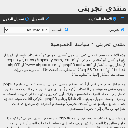
منتدى تجربتي
الأسئلة المتكررة
التسجيل
تسجيل الدخول
ب
تجربتي
التصميم :
ح
منتدى تجربتي - سياسة الخصوصية
ث
هذه الاتفاقية توضع تفاصيل كيف تستعمل ”منتدى تجربتي“ وأية شركات تابعة لها (مشار
إليها بـ ”نحن“ أو ”منتدى تجربتي“ أو ”https://tajribaty.com/forum“) و phpBB
(مشار إليها بـ ”هم“, أو ”phpBB software“ أو “www.phpbb.com” أو ”phpBB
Limited“ أو ”phpBB Teams“) أية معلومات جُمعت خلال أية دورة من دورات
استخدامك (مشار إليها بـ ”معلوماتك“).
معلوماتك تجمع بطريقين، أولًا عبر تصفح ”منتدى تجربتي“ سينتج عنه أن برنامج phpBB
سوف ينشئ مجموعة من الكعكات (كوكيز)، والتي هي عبارة عن ملفات نصية صغيرة
تُحمل إلى المجلد المؤقت لمتصفح جهازك، أول كوكيين يحتويات على تعريف المستخدم
ومعرف جلسة مجهول، يعينهما لك تلقائيًا برنامج phpBB. الكوكي الثالث سيتم إنشاؤه
عندما تطالع مواضيع ضمن ”منتدى تجربتي“ ويستخدم لمعرفة أي مواضيع قد قمت
بقراءتها وبالتالي إثراء تجربة المستخدم.
وربما ننشئ كوكيات خارجة عن برنامج phpBB عند تصفح ”منتدى تجربتي“ ولكن هذا
خارج نطاق هذا المستند الذي يهدف فقط إلى تغطية الصفحات المنشأة عبر برنامج
phpBB. الطريق الأخرى التي نجمع بها معلوماتك هي عبر ما ترسله إلينا. هذا ربما يكون