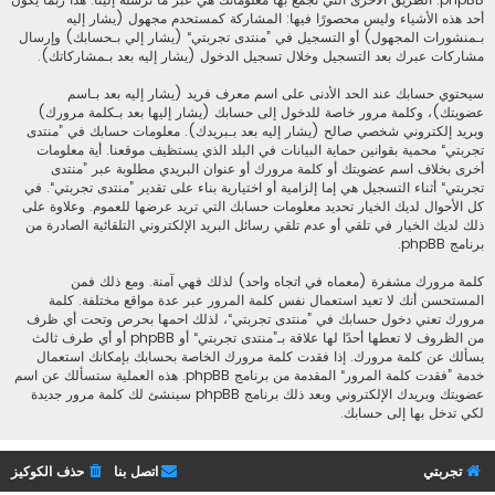
أحد هذه الأشياء وليس محصورًا فيها: المشاركة كمستحدم مجهول (يشار إليه
بـمنشورات المجهول) أو التسجيل في ”منتدى تجربتي“ (يشار إلي بـحسابك) وإرسال
مشاركات عبرك بعد التسجيل وخلال تسجيل الدخول (يشار إليه بعد بـمشاركاتك).
سيحتوي حسابك عند الحد الأدنى على اسم معرف فريد (يشار إليه بعد بـاسم
عضويتك)، وكلمة مرور خاصة للدخول إلى حسابك (يشار إليها بعد بـكلمة مرورك)
وبريد إلكتروني شخصي صالح (يشار إليه بعد بـبريدك). معلومات حسابك في ”منتدى
تجربتي“ محمية بقوانين حماية البيانات في البلد الذي يستظيف موقعنا. أية معلومات
أخرى بخلاف اسم عضويتك أو كلمة مرورك أو عنوان البريدي مطلوبة عبر ”منتدى
تجربتي“ أثناء التسجيل هي إما إلزامية أو اختيارية بناء على تقدير ”منتدى تجربتي“. في
كل الأحوال لديك الخيار تحديد معلومات حسابك التي تريد عرضها للعموم. وعلاوة على
ذلك لديك الخيار في تلقي أو عدم تلقي رسائل البريد الإلكتروني التلقائية الصادرة من
برنامج phpBB.
كلمة مرورك مشفرة (معماه في اتجاه واحد) لذلك فهي آمنة. ومع ذلك فمن
المستحسن أنك لا تعيد استعمال نفس كلمة المرور عبر عدة مواقع مختلفة. كلمة
مرورك تعني دخول حسابك في ”منتدى تجربتي“، لذلك احمها بحرص وتحت أي ظرف
من الظروف لا تعطها أحدًا لها علاقة بـ”منتدى تجربتي“ أو phpBB أو أي طرف ثالث
يسألك عن كلمة مرورك. إذا فقدت كلمة مرورك الخاصة بحسابك بإمكانك استعمال
خدمة ”فقدت كلمة المرور“ المقدمة من برنامج phpBB. هذه العملية ستسألك عن اسم
عضويتك وبريدك الإلكتروني وبعد ذلك برنامج phpBB سينشئ لك كلمة مرور جديدة
لكي تدخل بها إلى حسابك.
تجربتي
اتصل بنا
حذف الكوكيز