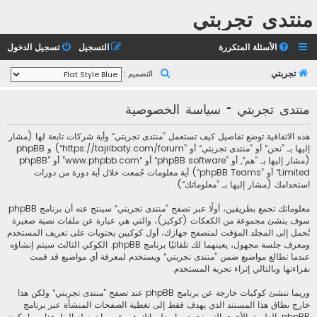
منتدى تجربتي
الأسئلة المتكررة
التسجيل
تسجيل الدخول
ب
تجربتي
التصميم :
ح
منتدى تجربتي - سياسة الخصوصية
ث
هذه الاتفاقية توضع تفاصيل كيف تستعمل ”منتدى تجربتي“ وأية شركات تابعة لها (مشار
إليها بـ ”نحن“ أو ”منتدى تجربتي“ أو ”https://tajribaty.com/forum“) و phpBB
(مشار إليها بـ ”هم“, أو ”phpBB software“ أو “www.phpbb.com” أو ”phpBB
Limited“ أو ”phpBB Teams“) أية معلومات جُمعت خلال أية دورة من دورات
استخدامك (مشار إليها بـ ”معلوماتك“).
معلوماتك تجمع بطريقين، أولًا عبر تصفح ”منتدى تجربتي“ سينتج عنه أن برنامج phpBB
سوف ينشئ مجموعة من الكعكات (كوكيز)، والتي هي عبارة عن ملفات نصية صغيرة
تُحمل إلى المجلد المؤقت لمتصفح جهازك، أول كوكيين يحتويات على تعريف المستخدم
ومعرف جلسة مجهول، يعينهما لك تلقائيًا برنامج phpBB. الكوكي الثالث سيتم إنشاؤه
عندما تطالع مواضيع ضمن ”منتدى تجربتي“ ويستخدم لمعرفة أي مواضيع قد قمت
بقراءتها وبالتالي إثراء تجربة المستخدم.
وربما ننشئ كوكيات خارجة عن برنامج phpBB عند تصفح ”منتدى تجربتي“ ولكن هذا
خارج نطاق هذا المستند الذي يهدف فقط إلى تغطية الصفحات المنشأة عبر برنامج
phpBB. الطريق الأخرى التي نجمع بها معلوماتك هي عبر ما ترسله إلينا. هذا ربما يكون