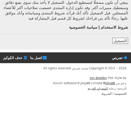
ينبغي أن تكون مسجلًا لتستطيع الدخول. التسجيل لا يأخذ منك سوى بضع دقائق
وسيعطيك مميزات أكثر. وقد تكون إدارة المنتدى خصصت صلاحيات أكثر للأعضاء
المسجلين. قبل التسجيل تأكد أنك قرأتَ شروط المنتدى وسياساته وأنك موافق
عليها. رجاءً تأكد من قراءتك لشروط كل قسم قبل المشاركة فيه
شروط الاستخدام
|
سياسة الخصوصية
التسجيل
تجربتي
اتصل بنا
حذف الكوكيز
Copyright © 2013 - 2026 منتدى تجربتي All rights reserved.
Ian Bradley
Flat Style by
بدعم من
phpBB
® Forum Software © phpBB Limited
الترجمة برعاية
المنتديات العربية
الخصوصية
|
الشروط