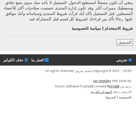
ينبغي أن تكون مسجلًا لتستطيع الدخول. التسجيل لا يأخذ منك سوى بضع دقائق
وسيعطيك مميزات أكثر. وقد تكون إدارة المنتدى خصصت صلاحيات أكثر للأعضاء
المسجلين. قبل التسجيل تأكد أنك قرأتَ شروط المنتدى وسياساته وأنك موافق
عليها. رجاءً تأكد من قراءتك لشروط كل قسم قبل المشاركة فيه
شروط الاستخدام
|
سياسة الخصوصية
التسجيل
تجربتي
اتصل بنا
حذف الكوكيز
Copyright © 2013 - 2026 منتدى تجربتي All rights reserved.
Ian Bradley
Flat Style by
بدعم من
phpBB
® Forum Software © phpBB Limited
الترجمة برعاية
المنتديات العربية
الخصوصية
|
الشروط