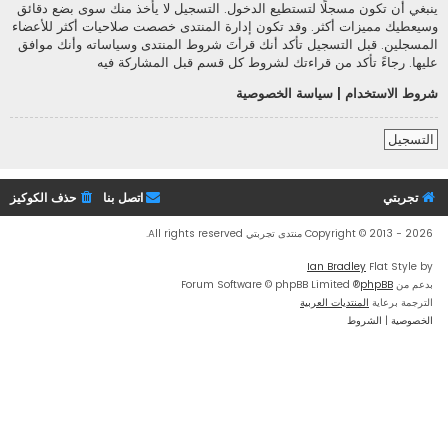
ينبغي أن تكون مسجلًا لتستطيع الدخول. التسجيل لا يأخذ منك سوى بضع دقائق
وسيعطيك مميزات أكثر. وقد تكون إدارة المنتدى خصصت صلاحيات أكثر للأعضاء
المسجلين. قبل التسجيل تأكد أنك قرأتَ شروط المنتدى وسياساته وأنك موافق
عليها. رجاءً تأكد من قراءتك لشروط كل قسم قبل المشاركة فيه
شروط الاستخدام
|
سياسة الخصوصية
التسجيل
تجربتي
اتصل بنا
حذف الكوكيز
Copyright © 2013 - 2026 منتدى تجربتي All rights reserved.
Ian Bradley
Flat Style by
بدعم من
phpBB
® Forum Software © phpBB Limited
الترجمة برعاية
المنتديات العربية
الخصوصية
|
الشروط