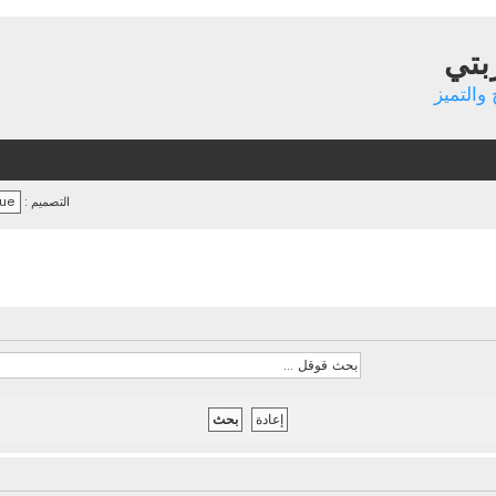
بتي
والتميز
التصميم :