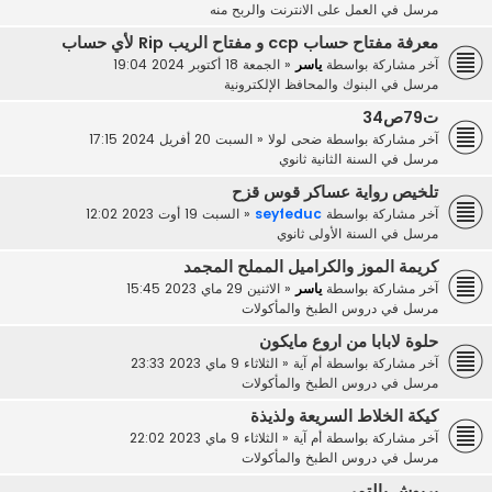
مرسل في
العمل على الانترنت والربح منه
معرفة مفتاح حساب ccp و مفتاح الريب Rip لأي حساب
آخر مشاركة بواسطة
ياسر
«
الجمعة 18 أكتوبر 2024 19:04
مرسل في
البنوك والمحافظ الإلكترونية
ت79ص34
آخر مشاركة بواسطة
ضحى لولا
«
السبت 20 أفريل 2024 17:15
مرسل في
السنة الثانية ثانوي
تلخيص رواية عساكر قوس قزح
آخر مشاركة بواسطة
seyfeduc
«
السبت 19 أوت 2023 12:02
مرسل في
السنة الأولى ثانوي
كريمة الموز والكراميل المملح المجمد
آخر مشاركة بواسطة
ياسر
«
الاثنين 29 ماي 2023 15:45
مرسل في
دروس الطبخ والمأكولات
حلوة لابابا من اروع مايكون
آخر مشاركة بواسطة
أم آية
«
الثلاثاء 9 ماي 2023 23:33
مرسل في
دروس الطبخ والمأكولات
كيكة الخلاط السريعة ولذيذة
آخر مشاركة بواسطة
أم آية
«
الثلاثاء 9 ماي 2023 22:02
مرسل في
دروس الطبخ والمأكولات
بريوش بالتمر