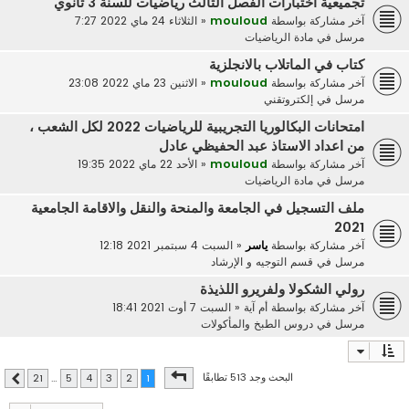
تجميعية اختبارات الفصل الثالث رياضيات للسنة 3 ثانوي
آخر مشاركة بواسطة
mouloud
«
الثلاثاء 24 ماي 2022 7:27
مرسل في
مادة الرياضيات
كتاب في الماتلاب بالانجلزية
آخر مشاركة بواسطة
mouloud
«
الاثنين 23 ماي 2022 23:08
مرسل في
إلكتروتقني
امتحانات البكالوريا التجريبية للرياضيات 2022 لكل الشعب ،
من اعداد الاستاذ عبد الحفيظي عادل
آخر مشاركة بواسطة
mouloud
«
الأحد 22 ماي 2022 19:35
مرسل في
مادة الرياضيات
ملف التسجيل في الجامعة والمنحة والنقل والاقامة الجامعية
2021
آخر مشاركة بواسطة
ياسر
«
السبت 4 سبتمبر 2021 12:18
مرسل في
قسم التوجيه و الإرشاد
رولي الشكولا ولفريرو اللذيذة
آخر مشاركة بواسطة
أم آية
«
السبت 7 أوت 2021 18:41
مرسل في
دروس الطبخ والمأكولات
صفحة
1
من
21
البحث وجد 513 تطابقًا
21
…
5
4
3
2
1
التالي