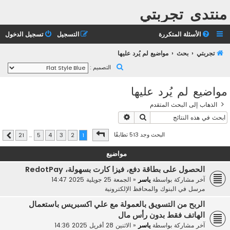
منتدى تجربتي
الأسئلة المتكررة
التسجيل
تسجيل الدخول
تجربتي
بحث
مواضيع لم يُرد عليها
ب
التصميم :
ح
مواضيع لم يُرد عليها
ث
الذهاب إلى البحث المتقدم
بحث
بحث متقدم
صفحة
1
من
21
البحث وجد 513 تطابقًا
21
…
5
4
3
2
1
التالي
مواضيع
الحصول على بطاقة دفع، فيزا كارت بسهولة، RedotPay
آخر مشاركة بواسطة
ياسر
«
الجمعة 25 جويلية 2025 14:47
مرسل في
البنوك والمحافظ الإلكترونية
الربح من التسويق بالعمولة مع علي اكسبريس باستعمال
الهاتف فقط بدون رأس مال
آخر مشاركة بواسطة
ياسر
«
الاثنين 28 أفريل 2025 14:36