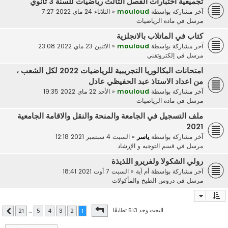
تجميعية اختبارات الفصل الثالث رياضيات للسنة 3 ثانوي
آخر مشاركة بواسطة
mouloud
«
الثلاثاء 24 ماي 2022 7:27
مرسل في
مادة الرياضيات
كتاب في الماتلاب بالانجلزية
آخر مشاركة بواسطة
mouloud
«
الاثنين 23 ماي 2022 23:08
مرسل في
إلكتروتقني
امتحانات البكالوريا التجريبية للرياضيات 2022 لكل الشعب ،
من اعداد الاستاذ عبد الحفيظي عادل
آخر مشاركة بواسطة
mouloud
«
الأحد 22 ماي 2022 19:35
مرسل في
مادة الرياضيات
ملف التسجيل في الجامعة والمنحة والنقل والاقامة الجامعية
2021
آخر مشاركة بواسطة
ياسر
«
السبت 4 سبتمبر 2021 12:18
مرسل في
قسم التوجيه و الإرشاد
رولي الشكولا ولفريرو اللذيذة
آخر مشاركة بواسطة
أم آية
«
السبت 7 أوت 2021 18:41
مرسل في
دروس الطبخ والمأكولات
صفحة
1
من
21
البحث وجد 513 تطابقًا
21
…
5
4
3
2
1
التالي