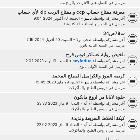
مرسل في
العمل على الانترنت والربح منه
معرفة مفتاح حساب ccp و مفتاح الريب Rip لأي حساب
آخر مشاركة بواسطة
ياسر
«
الجمعة 18 أكتوبر 2024 19:04
مرسل في
البنوك والمحافظ الإلكترونية
ت79ص34
آخر مشاركة بواسطة
ضحى لولا
«
السبت 20 أفريل 2024 17:15
مرسل في
السنة الثانية ثانوي
تلخيص رواية عساكر قوس قزح
آخر مشاركة بواسطة
seyfeduc
«
السبت 19 أوت 2023 12:02
مرسل في
السنة الأولى ثانوي
كريمة الموز والكراميل المملح المجمد
آخر مشاركة بواسطة
ياسر
«
الاثنين 29 ماي 2023 15:45
مرسل في
دروس الطبخ والمأكولات
حلوة لابابا من اروع مايكون
آخر مشاركة بواسطة
أم آية
«
الثلاثاء 9 ماي 2023 23:33
مرسل في
دروس الطبخ والمأكولات
كيكة الخلاط السريعة ولذيذة
آخر مشاركة بواسطة
أم آية
«
الثلاثاء 9 ماي 2023 22:02
مرسل في
دروس الطبخ والمأكولات
بريوش بالتمر