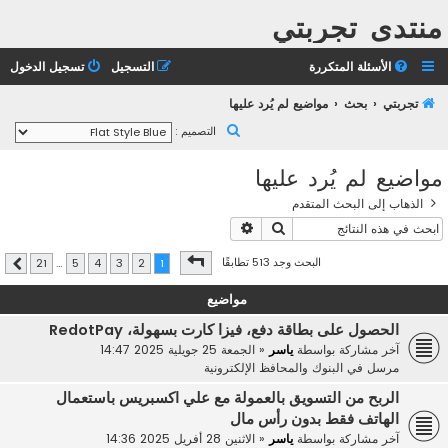
منتدى تجربتي
الأسئلة المتكررة
التسجيل
تسجيل الدخول
تجربتي
بحث
مواضيع لم يُرد عليها
ب
التصميم :
ح
مواضيع لم يُرد عليها
ث
الذهاب إلى البحث المتقدم
بحث
بحث متقدم
صفحة
1
من
21
البحث وجد 513 تطابقًا
21
…
5
4
3
2
1
التالي
مواضيع
الحصول على بطاقة دفع، فيزا كارت بسهولة، RedotPay
آخر مشاركة بواسطة
ياسر
«
الجمعة 25 جويلية 2025 14:47
مرسل في
البنوك والمحافظ الإلكترونية
الربح من التسويق بالعمولة مع علي اكسبريس باستعمال
الهاتف فقط بدون رأس مال
آخر مشاركة بواسطة
ياسر
«
الاثنين 28 أفريل 2025 14:36