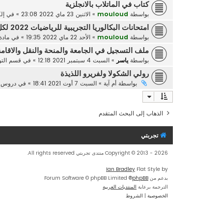
كتاب في الماتلاب بالانجلزية
بواسطة
mouloud
»
الاثنين 23 ماي 2022 23:08
» في
إل
امتحانات البكالوريا التجريبية للرياضيات 2022 لكل الشعب ، من اعداد الاستاذ عبد الحفيظي عادل
بواسطة
mouloud
»
الأحد 22 ماي 2022 19:35
» في
مادة
ملف التسجيل في الجامعة والمنحة والنقل والاقامة الج
بواسطة
ياسر
»
السبت 4 سبتمبر 2021 12:18
» في
قسم التوج
رولي الشكولا ولفريرو اللذيذة
بواسطة
أم آية
»
السبت 7 أوت 2021 18:41
» في
دروس ا
الذهاب إلى البحث المتقدم
تجربتي
Copyright © 2013 - 2026 منتدى تجربتي All rights reserved.
Ian Bradley
Flat Style by
بدعم من
phpBB
® Forum Software © phpBB Limited
الترجمة برعاية
المنتديات العربية
الخصوصية
|
الشروط