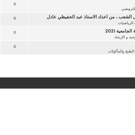
0
كتروتقني
0
 الرياضيات
امعية 2021
0
يه و الإرشاد
0
لطبخ والمأكولات