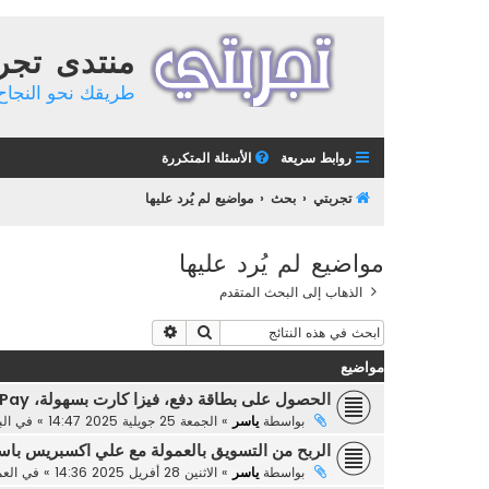
منتدى تجر
طريقك نحو النجاح 
روابط سريعة
الأسئلة المتكررة
تجربتي
بحث
مواضيع لم يُرد عليها
مواضيع لم يُرد عليها
الذهاب إلى البحث المتقدم
بحث
بحث متقدم
مواضيع
الحصول على بطاقة دفع، فيزا كارت بسهولة، RedotPay
بواسطة
ياسر
»
الجمعة 25 جويلية 2025 14:47
» في
ال
الربح من التسويق بالعمولة مع علي اكسبريس با
بواسطة
ياسر
»
الاثنين 28 أفريل 2025 14:36
» في
العم