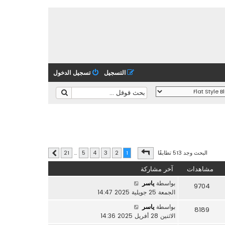
التسجيل
تسجيل الدخول
صفحة
1
من
21
البحث وجد 513 تطابقًا
21
…
5
4
3
2
1
التالي
مشاهدات
آخر مشاركة
بواسطة
ياسر
9704
الجمعة 25 جويلية 2025 14:47
بواسطة
ياسر
8189
الاثنين 28 أفريل 2025 14:36