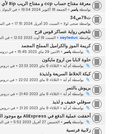
معرفة مفتاح حساب ccp و مفتاح الريب Rip لأي حساب
بواسطة
ياسر
»
الجمعة 18 أكتوبر 2024 19:04
» في
البنوك و
ت79ص34
بواسطة
ضحى لولا
»
السبت 20 أفريل 2024 17:15
» في
السن
تلخيص رواية عساكر قوس قزح
بواسطة
seyfeduc
»
السبت 19 أوت 2023 12:02
» في
الس
كريمة الموز والكراميل المملح المجمد
بواسطة
ياسر
»
الاثنين 29 ماي 2023 15:45
» في
دروس 
حلوة لابابا من اروع مايكون
بواسطة
أم آية
»
الثلاثاء 9 ماي 2023 23:33
» في
دروس 
كيكة الخلاط السريعة ولذيذة
بواسطة
أم آية
»
الثلاثاء 9 ماي 2023 22:02
» في
دروس 
بريوش بالتمر
بواسطة
أم آية
»
الثلاثاء 9 ماي 2023 21:40
» في
دروس ا
سوفلي خفيف و لذيذ
بواسطة
أم آية
»
الثلاثاء 9 ماي 2023 21:20
» في
دروس ا
أخفقت عملية الدفع في AliExpress مع موجود المال في البطاقة
بواسطة
ياسر
»
الخميس 27 أفريل 2023 5:52
» في
الش
زلابية فرنسية