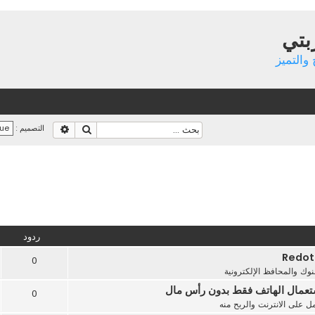
بتي
والتميز
بحث
بحث متقدم
التصميم :
ردود
0
بنوك والمحافظ الإلكترونية
ستعمال الهاتف فقط بدون رأس مال
0
ل على الانترنت والربح منه