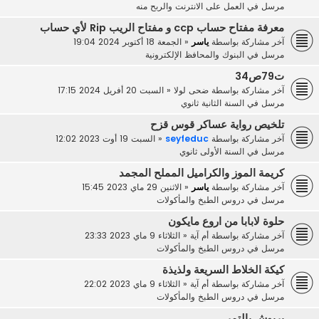
مرسل في
العمل على الانترنت والربح منه
معرفة مفتاح حساب ccp و مفتاح الريب Rip لأي حساب
آخر مشاركة بواسطة
ياسر
«
الجمعة 18 أكتوبر 2024 19:04
مرسل في
البنوك والمحافظ الإلكترونية
ت79ص34
آخر مشاركة بواسطة
ضحى لولا
«
السبت 20 أفريل 2024 17:15
مرسل في
السنة الثانية ثانوي
تلخيص رواية عساكر قوس قزح
آخر مشاركة بواسطة
seyfeduc
«
السبت 19 أوت 2023 12:02
مرسل في
السنة الأولى ثانوي
كريمة الموز والكراميل المملح المجمد
آخر مشاركة بواسطة
ياسر
«
الاثنين 29 ماي 2023 15:45
مرسل في
دروس الطبخ والمأكولات
حلوة لابابا من اروع مايكون
آخر مشاركة بواسطة
أم آية
«
الثلاثاء 9 ماي 2023 23:33
مرسل في
دروس الطبخ والمأكولات
كيكة الخلاط السريعة ولذيذة
آخر مشاركة بواسطة
أم آية
«
الثلاثاء 9 ماي 2023 22:02
مرسل في
دروس الطبخ والمأكولات
بريوش بالتمر