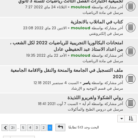
تجميعية اختبارات الفصل الثالث رياضيات للسنة 3 ثانوي
آخر مشاركة بواسطة
mouloud
«
الثلاثاء 24 ماي 2022 7:27
مرسل في
مادة الرياضيات
كتاب في الماتلاب بالانجلزية
آخر مشاركة بواسطة
mouloud
«
الاثنين 23 ماي 2022 23:08
مرسل في
إلكتروتقني
امتحانات البكالوريا التجريبية للرياضيات 2022 لكل الشعب ،
من اعداد الاستاذ عبد الحفيظي عادل
آخر مشاركة بواسطة
mouloud
«
الأحد 22 ماي 2022 19:35
مرسل في
مادة الرياضيات
ملف التسجيل في الجامعة والمنحة والنقل والاقامة الجامعية
2021
آخر مشاركة بواسطة
ياسر
«
السبت 4 سبتمبر 2021 12:18
مرسل في
قسم التوجيه و الإرشاد
رولي الشكولا ولفريرو اللذيذة
آخر مشاركة بواسطة
أم آية
«
السبت 7 أوت 2021 18:41
مرسل في
دروس الطبخ والمأكولات
صفحة
1
من
21
البحث وجد 513 تطابقًا
21
…
5
4
3
2
1
التالي