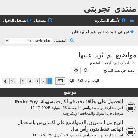
منتدى تجربتي
الأسئلة المتكررة
التسجيل
تسجيل الدخول
تجربتي
بحث
مواضيع لم يُرد عليها
ب
التصميم :
ح
مواضيع لم يُرد عليها
ث
الذهاب إلى البحث المتقدم
بحث
بحث متقدم
صفحة
1
من
21
البحث وجد 513 تطابقًا
21
…
5
4
3
2
1
التالي
مواضيع
الحصول على بطاقة دفع، فيزا كارت بسهولة، RedotPay
آخر مشاركة بواسطة
ياسر
«
الجمعة 25 جويلية 2025 14:47
مرسل في
البنوك والمحافظ الإلكترونية
الربح من التسويق بالعمولة مع علي اكسبريس باستعمال
الهاتف فقط بدون رأس مال
آخر مشاركة بواسطة
ياسر
«
الاثنين 28 أفريل 2025 14:36