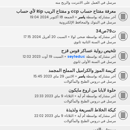
مرسل في
العمل على الانترنت والربح منه
معرفة مفتاح حساب ccp و مفتاح الريب Rip لأي حساب
آخر مشاركة بواسطة
ياسر
«
الجمعة 18 أكتوبر 2024 19:04
مرسل في
البنوك والمحافظ الإلكترونية
ت79ص34
آخر مشاركة بواسطة
ضحى لولا
«
السبت 20 أفريل 2024 17:15
مرسل في
السنة الثانية ثانوي
تلخيص رواية عساكر قوس قزح
آخر مشاركة بواسطة
seyfeduc
«
السبت 19 أوت 2023 12:02
مرسل في
السنة الأولى ثانوي
كريمة الموز والكراميل المملح المجمد
آخر مشاركة بواسطة
ياسر
«
الاثنين 29 ماي 2023 15:45
مرسل في
دروس الطبخ والمأكولات
حلوة لابابا من اروع مايكون
آخر مشاركة بواسطة
أم آية
«
الثلاثاء 9 ماي 2023 23:33
مرسل في
دروس الطبخ والمأكولات
كيكة الخلاط السريعة ولذيذة
آخر مشاركة بواسطة
أم آية
«
الثلاثاء 9 ماي 2023 22:02
مرسل في
دروس الطبخ والمأكولات
بريوش بالتمر