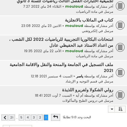
تجميعية اختبارات الفصل الثالث رياضيات للسنة 3 ثانوي
آخر مشاركة بواسطة
mouloud
«
الثلاثاء 24 ماي 2022 7:27
مرسل في
مادة الرياضيات
كتاب في الماتلاب بالانجلزية
آخر مشاركة بواسطة
mouloud
«
الاثنين 23 ماي 2022 23:08
مرسل في
إلكتروتقني
امتحانات البكالوريا التجريبية للرياضيات 2022 لكل الشعب ،
من اعداد الاستاذ عبد الحفيظي عادل
آخر مشاركة بواسطة
mouloud
«
الأحد 22 ماي 2022 19:35
مرسل في
مادة الرياضيات
ملف التسجيل في الجامعة والمنحة والنقل والاقامة الجامعية
2021
آخر مشاركة بواسطة
ياسر
«
السبت 4 سبتمبر 2021 12:18
مرسل في
قسم التوجيه و الإرشاد
رولي الشكولا ولفريرو اللذيذة
آخر مشاركة بواسطة
أم آية
«
السبت 7 أوت 2021 18:41
مرسل في
دروس الطبخ والمأكولات
صفحة
1
من
21
البحث وجد 513 تطابقًا
21
…
5
4
3
2
1
التالي