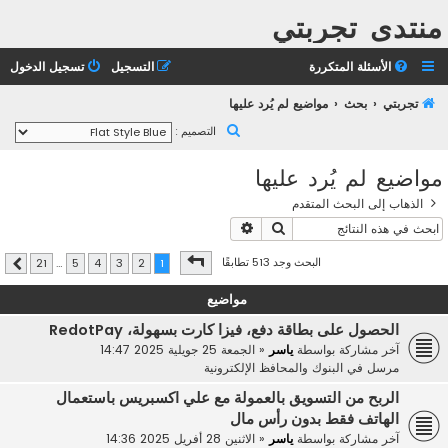
منتدى تجربتي
الأسئلة المتكررة
التسجيل
تسجيل الدخول
تجربتي
بحث
مواضيع لم يُرد عليها
ب
التصميم :
ح
مواضيع لم يُرد عليها
ث
الذهاب إلى البحث المتقدم
بحث
بحث متقدم
صفحة
1
من
21
البحث وجد 513 تطابقًا
21
…
5
4
3
2
1
التالي
مواضيع
الحصول على بطاقة دفع، فيزا كارت بسهولة، RedotPay
آخر مشاركة بواسطة
ياسر
«
الجمعة 25 جويلية 2025 14:47
مرسل في
البنوك والمحافظ الإلكترونية
الربح من التسويق بالعمولة مع علي اكسبريس باستعمال
الهاتف فقط بدون رأس مال
آخر مشاركة بواسطة
ياسر
«
الاثنين 28 أفريل 2025 14:36