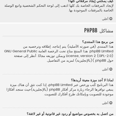
كيف يمكنني إيجاد مرفقاتي كلها؟
لإيجاد المرفقات الخاصة بك كلها اذهب إلى لوحة التحكم الشخصية واتبع الوصلة
الخاصة بالمرفقات الموجودة بها.
أعلى
مشاكل phpBB
من برمج هذا المنتدى؟
هذا المنتدى (في صورته الأصلية) يتم إنتاجه، إطلاقه وترخصيه من
phpBB Limited
. هذا المنتج متاح تحت الرخصة العامة GNU General Public
License, version 2 (GPL-2.0) ويمكن توزيعه مجانًا. أنظر إلى صفحة
حول phpBB )(بالإنجليزية)
لمزيد من التفاصيل.
أعلى
لماذا لا أجد ميزة معينة أريدها؟
هذا البرنامج كُتب ورخص عبر phpBB Limited، إذا كنت تثق أن هناك ميزة
ينبغي توافرها الرجاء زيارة
مركز أفكار phpBB (بالإنجليزية)
حيث ستجد أفكارًا
موجودة للتصويت وبإمكانك طرح أفكارك للتصويت.
أعلى
من اتصل به بخصوص مواضيع أو ردود غير قانونية أو غير لائقة؟