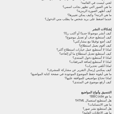
لغتي ليست في القائمة!
ما هي الصور التي تظهر بجانب اسمي؟
كيف أظهر الصورة الرمزية؟
ما هي الرتبة؟ وكيف يمكن تغييرها؟
عندما اضغط على بريد شخص ما يطلب مني الدخول؟
إشكالات النشر
كيف أنشر موضوعًا جديدًا أو أكتب ردًا؟
كيف أستطيع حذف أو تعديل موضوع؟
كيف أضع توقيعًا مع مشاركتي؟
كيف أقوم بعمل استطلاع؟
لماذا لا أستطيع عمل خيارات استطلاع أكثر؟
كيف أستطيع تعديل استطلاع ما أو إلغاءه؟
لماذا لا أستطيع دخول المنتدى؟
لماذا لا أستطيع إضافة المرفقات؟
لماذا أتلقى تحذيرات؟
كيف يمكنني إرسال التقرير عن مشاركة للمشرف؟
ما هي أيقونة حفظ الموضوع الموجودة في صفحة كتابة المواضيع؟
لماذا تحتاج مواضيعي للموافقة عليها؟
كيف أرفع موضوع في المنتدى؟
التنسيق وأنواع المواضيع
ما هو BBCode؟
هل أستطيع استعمال HTML؟
ما هي الابتسامات؟
هل أستطيع نشر صور؟
ما هي الإعلانات العامة؟