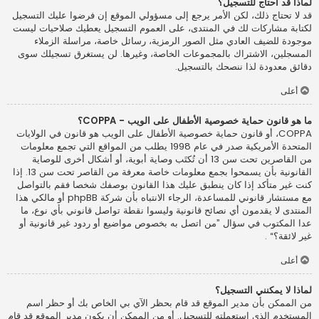
لماذا قد أحتاج للتسجيل؟
قد لا تحتاج ذلك، لكن الأمر يرجع إلى مسؤولي الموقع إن فرضوا عليك التسجيل
لكتابة مشاركات لك في المنتدى، على العموم التسجيل يعطيك صلاحيات ليست
موجودة للضيف العادي مثل الصور الرمزية، رسائل خاصة، مراسلة الزملاء
المسجلين، الاشتراك بالمجموعات الخاصة، وغيرها. لن يستغرق تسجيلك سوى
دقائق معدودة لذا ننصحك بالتسجيل.
أعلى
ما هو قانون حماية خصوصية الأطفال على الويب - COPPA؟
COPPA، أو قانون حماية خصوصية الأطفال على الويب هو قانون في الولايات
المتحدة الأمريكية صدر في عام 1998 يطلب من المواقع التي تجمع معلومات
من القاصرين تحت سن 13 أن تُكتَب وصاية أبوية، أو أشكال أخرى للوصاية
القانونية بأن يسمحوا بجمع معلومات خاصة معرفة من القاصر تحت سن 13. إذا
كنت غير متأكد إذا كان ينطبق عليك هذا القانون بوصفك شخصا فقم بالتواصل
مع مستشار قانوني للمساعدة، الرجاء الانتباه بأن شركة phpBB أو مالكي هذا
المنتدى لا يقدمون أي نصائح قانونية وليسوا نقطة تواصل قانوني بأي نوع، ما
عدا المكتوب في سؤال ”من اتصل به بخصوص مواضيع أو ردود غير قانونية أو
غير لائقة؟“ .
أعلى
لماذا لا يمكنني التسجيل؟
من الممكن بأن مدير الموقع قد قام بحظر الآي بي الخاص بك أو حظر اسم
المستخدم الذي استعملته للتسجيل. أو من الممكن أن يكون مدير الموقع قد قام