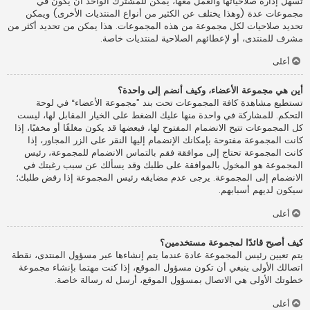
تسهل إدارة صلاحياتها والعمل معها، يمكن للمشترك الواحد أن يكون في
مجموعات عدة (وهذا يختلف عن الكثير من أنواع المنتديات الأخرى) ويمكن
تحديد صلاحيات لكل مجموعة من هذه المجموعات. هذا يمكن من تحديد أكثر من
مشرف للمنتدى، أو لإعطائهم الصلاحية لمنتديات خاصة.
أعلى
أين هي مجموعة الأعضاء، وكيف أنضم إلى واحدة؟
تستطيع مشاهدة كافة المجموعات تحت بند ”مجموعة الأعضاء“ في لوحة
التحكم. للمشاركة في واحدة منها عليك الضغط على الخيار المقابل لها، ليست
كل المجموعات تتيح الانضمام المفتوح لها، فبعضها قد يكون مغلقًا أو مخفيًا، إذا
كانت المجموعة مفتوحة بإمكانك الإنضمام إليها النقر على الزر المجاور، إذا
كانت المجموعة تحتاج إلى موافقة فقم بالتماس الانضمام للمجموعة، رئيس
المجموعة هو المخول بالموافقة على طلبك وقد يسألك عن سبب رغبتك في
الانضمام إلى المجموعة. يرجى عدم مضايقه رئيس المجموعة إذا رفض طلبك؛
سيكون لديهم أسبابهم.
أعلى
كيف أصبح قائدًا لمجموعة مستخدمين؟
يتم تعيين رئيس المجموعة عادة عندما يتم إنشاءها عبر مسؤول المنتدى، نقطة
اتصالك الأولى ينبغي أن تكون مسؤول الموقع، إذا كنت مهتما بإنشاء مجموعة
خطوتك الأولى هي الاتصال بمسؤول الموقع، أرسل له رسالة خاصة.
أعلى