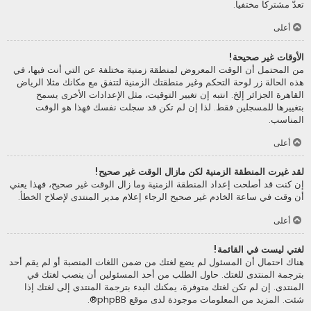
تعدّ مشتركا مختفيا.
أعلى
الأوقات غير صحيحة!
من المحتمل أن الوقت المعروض لمنطقة زمنية مختلفة عن التي أنت فيها، في
هذه الحالة زر لوحة التحكم وغير منطقتك الزمنية لتتفق مع مكانك مثلا الرياض
القاهرة الجزائر إلخ. انتبه إن تغيير التوقيت، مثل الإعدادات الأخرى يسمح
بتغييرها للمسجلين فقط. لذا إن لم تكن قد سجلت نفسك فهذا هو الوقت
المناسب.
أعلى
لقد غيرت المنطقة الزمنية لكن مازال الوقت غير صحيح!
إن كنت قد أصلحت إعداد المنطقة الزمنية وما زال الوقت غير صحيح، فهذا يعني
أن وقت في ساعة الخادم غير صحيح الرجاء إعلام مدير المنتدى لإصلاح الخطأ.
أعلى
لغتي ليست في القائمة!
هناك احتمال أن المسئول لم يضع لغتك من ضمن اللغات المنصبة أو لم يقم أحد
بترجمة المنتدى للغتك. حاول الطلب من أحد المسئولين أن ينصب لغتك في
المنتدى. إن لم تكن لغتك متوفرة، يمكنك البدء بترجمة المنتدى إلى لغتك إذا
شئت. المزيد من المعلومات موجودة لدى موقع
phpBB
®.