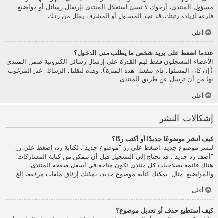
مسؤول المنتدى، أرجوك لا تسئ استغلال المنتدى بإرسال رسائل أو مواضيع
فارغة لزيادة رتبتك، قد تجد المسئول أو المشرف يقلل من رتبك.
أعلى
عندما اضغط على بريد شخص ما يطلب مني الدخول؟
الأعضاء المسجلون فقط لهم القدرة على إرسال رسائل الكترونية ضمن المنتدى
(إن كان المسئول قام بتفعيل هذه الميزة). وهذه لتقليل الرسائل غير المرغوب
بها من أن ترسل عن طريق المنتدى.
أعلى
إشكالات النشر
كيف أنشر موضوعًا جديدًا أو أكتب ردًا؟
لنشر موضوع جديد، اضغط على زر "موضوع جديد". لكتابة رد، اضغط على زر
"أضف رد جديد". قد تحتاج إلى التسجيل قبل أن تتمكن من كتابة المشاركات.
هناك قائمة بصلاحيات كل منتدى تكون متاحة في أسفل صفحة المنتدى
والمواضيع. مثال: يمكنك كتابة موضوع جديد، يمكنك إرفاق ملفات مرفقة، إلخ.
أعلى
كيف أستطيع حذف أو تعديل موضوع؟