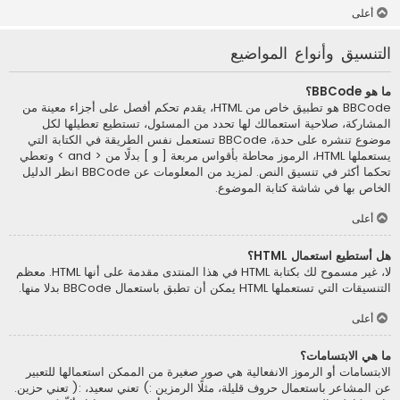
أعلى
التنسيق وأنواع المواضيع
ما هو BBCode؟
BBCode هو تطبيق خاص من HTML، يقدم تحكم أفصل على أجزاء معينة من
المشاركة، صلاحية استعمالك لها تحدد من المسئول، تستطيع تعطيلها لكل
موضوع تنشره على حدة، BBCode تستعمل نفس الطريقة في الكتابة التي
يستعملها HTML، الرموز محاطة بأقواس مربعة [ و ] بدلًا من < and > وتعطي
تحكما أكثر في تنسيق النص. لمزيد من المعلومات عن BBCode انظر الدليل
الخاص بها في شاشة كتابة الموضوع.
أعلى
هل أستطيع استعمال HTML؟
لا، غير مسموح لك بكتابة HTML في هذا المنتدى مقدمة على أنها HTML. معظم
التنسيقات التي تستعملها HTML يمكن أن تطبق باستعمال BBCode بدلا منها.
أعلى
ما هي الابتسامات؟
الابتسامات أو الرموز الانفعالية هي صور صغيرة من الممكن استعمالها للتعبير
عن المشاعر باستعمال حروف قليلة، مثلًا الرمزين :) تعني سعيد، :( تعني حزين.