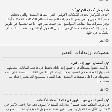
ماذا يعمل ”حذف الكوكيز“ ؟
”حذف الكوكيز“ يحذف الكعكات (كوكيز) التي أنشأها المنتدى والتي تجعلك
مسجلًا للدخول وتلغي بعض المميزات المرتبطة بنظام الكعكات. الكعكات أيضًا
توفر مميزات مثل متابعة المواضيع التي قمت بقراءتها إذا تم تفعيلها عن طريق
المدير. إذا كنت تواجه مشاكل في تسجيل الدخول أو الخروج، فقد يساعد حذف
الكعكات في حلها.
أعلى
تفضيلات وإعدادات العضو
كيف أستطيع تغيير إعداداتي؟
إذا كنت عضوًا مسجلًا، فإن جميع إعداداتك تحفظ في قاعدة البيانات. لتعديلهم،
قم بزيارة لوحة تحكم العضو؛ يمكنك إيجاد الرابط في الغالب بالضغط على اسم
عضويتك في أعلى صفحات المنتدى. هذا النظام سيسمح لك بتغيير إعداداتك
وتفضيلاتك.
أعلى
كيف أمنع اسمي من الظهور في قائمة أسماء الأعضاء؟
في لوحة التحكم تحت قسم ”إعدادات المنتدى“ سوف تجد خيار
أخف حالتي في
المنتدى
، فعَّل هذا الخيار وسوف تظهر فقط لمسؤول الموقع أو لنفسك. سوف