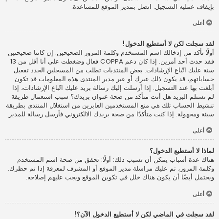
بإيقاف عمليه التسجيل. اتصل بمدير الموقع للمساعدة.
أعلى
لقد سجلت لكن لا أستطيع الدخول!
أولًا تأكد من إدخالك اسم المستخدم وكلمة المرور الصحيحين. إن كانتا صحيحتين
فقد حدث أحد أمرين. إذا كان دعم COPPA فعال وضغطت على أنا أقل من 13
سنة عليك اتّباع الإرشادات. بعض المنتديات تطلب من المسجلين الجدد تفعيل
حساباتهم، قد يكون ذلك عبرك أو عبر مدير المنتدى هذه المعلومات قد تكون
أبلغت بها عند التسجيل. إذا أرسلت إليك رسالة بريد عليك اتّباع الإرشادات، إذا
لم تستلم البريد هل أنت متأكد من صحة عنوان بريدك؟ سبب استعمال طريقة
تنشيط الحساب تلك هي منع المستخدمين العابرين من استغلال المنتدى بطريقة
سيئة ومجهولة. إذا كنت متأكدًا من صحة بريدك الالكتروني فأرسل رسالة للمدير.
أعلى
لماذا لا أستطيع الدخول؟
هناك عدة أسباب يمكن أن تسبب ذلك: أولًا: تحقق من صحة اسم المستخدم
وكلمة المرور، ثم عليك مراسلة مدير الموقع أو المشرف لمعرفة إذا تم حظرك.
ويحتمل أيضًا أن يكون هناك خلل في تكوين الموقع ويجب عليهم إصلاحه.
أعلى
لقد سجلت في الماضي لكن لا أستطيع الدخول الآن؟!