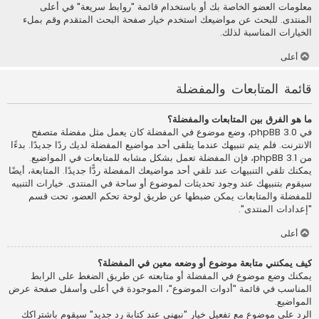
معلومات العضو الخاصة بك أو باستخدام قائمة "روابط سريعة" في أعلى
المنتدى. للبحث عن مواضيعك استخدم خيار صفحة البحث المتقدم وقم بملء
الخيارات المناسبة لذلك.
أعلى
قائمة المتابعات والمفضلة
ما هو الفرق بين المتابعات والمفضلة؟
في phpBB 3.0، وضع موضوع في المفضلة كان يعمل مثل مفضلة متصفح
الانترنت. فلم يتم تنبيهك عندما يتلقى أحد مواضيع المفضلة لديك ردًا جديدًا. بدءًا
من phpBB 3.1، فإن المفضلة تعمل بشكل مشابه للمتابعات في المواضيع.
يمكنك تلقي التنبيهات عند تلقي أحد مواضيعك المفضلة ردًّا جديدًا. المتابعة، أيضًا
سيقوم بتنبيهك عند وجود تحديثات لموضوع أو ساحة في المنتدى. خيارات التنبيه
للمفضلة والمتابعات يمكن ضبطها عن طريق لوحة تحكم العضو، تحت قسم
"إعدادات المنتدى".
أعلى
كيف يمكنني متابعة موضوع أو وضعه معين في المفضلة؟
يمكنك وضع موضوع في المفضلة أو متابعته عن طريق الضغط على الرابط
المناسب في قائمة "أدوات الموضوع"، الموجودة في أعلى وأسفل صفحة عرض
المواضيع.
الرد على موضوع مع تفعيل خيار "نبهني عند كتابة رد جديد" سيقوم باشتراكك