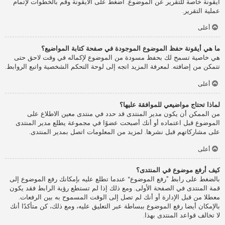
أيقونة خاصة للتقرير عن الموضوع. اضغط على الأيقونة وقم بالخطوات لإتمام
عملية التقرير.
أعلى
ما هي أيقونة حفظ الموضوع الموجودة في صفحة كتابة المواضيع؟
هي خاصية تسمح لك بحفظ مسودة من الموضوع لإكماله في وقت لاحق حتى
تتمكن من إضافته. لمعرفة المزيد اتجه إلى لوحة التحكم الشخصية واتبع الروابط.
أعلى
لماذا تحتاج مواضيعي للموافقة عليها؟
من الممكن أن يكون مدير المنتدى قد حدد في منتدى معين الاطلاع على
الموضوع قبل اعتماده أو أنك أصبحت عضوًا في مجموعة يطلع مدير المنتدى
على مشاركاتهم قبل نشرها. لمزيد من المعلومات اتصل بمدير المنتدى.
أعلى
كيف أرفع موضوع في المنتدى؟
بالضغط على رابط ”رفع الموضوع“ عندما تطلع عليه بإمكانك رفع الموضوع إلى
قمة المنتدى في الصفحة الأولى. ومع ذلك إذا لم تستطع رؤية الرابط فقد يكون
معطلا من قبل الإدارة أو أنك لم تصل إلى الوقت المسموح به بين الرفعات.
بالإمكان أيضا رفع الموضوع ببساطة عبر التعليق عليه، ومع ذلك، كن متأكدًا أنك
لا تخالف قواعد المنتدى بهذا.