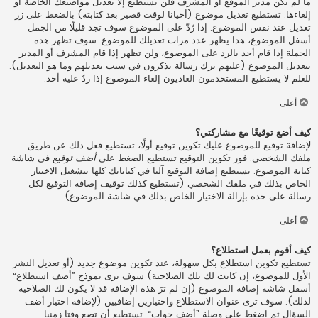
ما لم تكن مدير الموقع أو المشرف فلن تستطيع إلا تعديل مواضيعك الخاصة أو
إلغاءها. تستطيع تعديل موضوع (أحيانا لوقت قصير بعد كتابته) بالضغط على زر
تعديل عند نفس الموضوع. إذا رُدّ على الموضوع سوف تجد قليلًا من الجمل
أسفل الموضوع، هذا يظهر عدد مرات تعديلك للموضوع. سوف تظهر هذه
الجملة إذا قام أحد بالرد على الموضوع، ولن تظهر إذا قام المشرف أو المدير
بتعديل الموضوع (عليهم ترك رسالة يذكرون في سبب تعديلهم وما هو التعديل).
للعلم لا يستطيع المستخدمون العاديون إلغاء الموضوع إذا ردّ عليه أحد.
أعلى
كيف أضع توقيعًا مع مشاركتي؟
لإضافة توقيع للموضوع عليك تكوين توقيع أولًا، تستطيع فعل ذلك عن طريق
ملفك الشخصي. فور تكوين التوقيع تستطيع الضغط على
أضف توقيع
في شاشة
كتابة الموضوع. تستطيع إضافة التوقيع آليا في كتاباتك كلها بتشغيل الاختيار
الخاص بذلك في ملفك الشخصي (تستطيع كذلك توقيف إضافة التوقيع لكل
رسالة على حده بإزالة الاختيار الخاص بذلك في شاشة الموضوع).
أعلى
كيف أقوم بعمل استطلاع؟
تستطيع تكوين استطلاع بكل سهولة، عند تكوين موضوع جديد (أو تعديل النشر
الأول للموضوع، إن كانت لك تلك الصلاحية) سوف ترى نموذج ”أضف استطلاع“
أسفل شاشة إضافة الموضوع (إن لم ترَ هذه الإضافة قد لا يكون لك الصلاحية
لذلك). سوف ترى عنوان الاستطلاع واختيارين إضافيين (لإضافة اختيار أضف
السؤال ثم اضغط على وصلة ”أضف جواب“. تستطيع أن تضع وقتا زمنيا