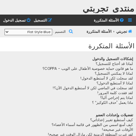
منتدى تجربتي
الأسئلة المتكررة
التسجيل
تسجيل الدخول
ب
تجربتي
الأسئلة المتكررة
التصميم :
ح
الأسئلة المتكررة
ث
إشكالات التسجيل والدخول
لماذا قد أحتاج للتسجيل؟
ما هو قانون حماية خصوصية الأطفال على الويب - COPPA؟
لماذا لا يمكنني التسجيل؟
لقد سجلت لكن لا أستطيع الدخول!
لماذا لا أستطيع الدخول؟
لقد سجلت في الماضي لكن لا أستطيع الدخول الآن؟!
لقد فقدت كلمة المرور!
لماذا يتم إخراجي آليا؟
ماذا يعمل ”حذف الكوكيز“ ؟
تفضيلات وإعدادات العضو
كيف أستطيع تغيير إعداداتي؟
كيف أمنع اسمي من الظهور في قائمة أسماء الأعضاء؟
الأوقات غير صحيحة!
لقد غيرت المنطقة الزمنية لكن مازال الوقت غير صحيح!