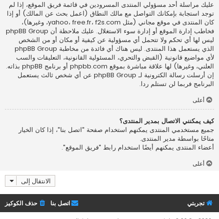
عليك مراسلة أحد مسؤولي المنتدى المسرودين في قائمة فريق الموقع، إذا لم
توجد استجابة بإمكانك التواصل مع مالك النطاق (اعمل
بحث عن المالك
) أو إذا
كان المنتدى في موقع مجاني (مثل yahoo، free.fr، f2s.com، وغيرها)،
فخاطب إدارة الموقع أو إدارة سوء الاستغلال. عليك ملاحظة أن phpBB Group
ليس لها أي تحكم ولا تتحمل أي مسؤولية عن كيفية أو مكان أو من الشخص
الذي يستعمل هذا المنتدى. ليس هناك أي فائدة من مخاطبة phpBB Group
لأي مواضيع قانونية (القبض والتحري، المسئولية القانونية، التعليقات والسب
العلني، وغيرها) لها علاقة مباشرة بموقع phpbb.com أو برنامج phpBB بذاته.
إن أرسلت رسالة الكترونية لـ phpBB Group عن أي شخص ثالث يستعمل
البرنامج فربما لن تستلم ردا.
أعلى
كيف يمكنني الاتصال بمدير المنتدى؟
جميع مستخدمي المنتدى يمكنهم استخدام صفحة "اتصل بنا"، إذا كان الخيار
متاحًا بواسطة مدير المنتدى.
أعضاء المنتدى يمكنهم أيضًا استخدام رابط "فريق الموقع".
أعلى
الانتقال إلى
تجربتي
اتصل بنا
حذف الكوكيز