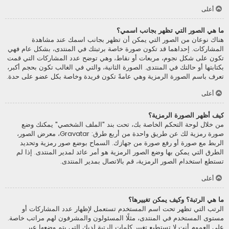
أعلى
ما هي الصور التي تظهر بجانب اسمي؟
هناك نوعان من الصور التي يمكن أن تظهر بجانب اسمك عند مشاهدة
المشاركات. إحداهما قد تكون صورة خاصة برتبتك في المنتدى، بشكل عام فهي
تكون على شكل نجوم، مربعات أو نقاط، وهي توضح عدد المشاركات التي قمت
بكتابتها أو حالتك في المنتدى. الصورة الثانية، والتي في الغالب تكون بحجم أكبر،
تعرف باسم الصورة الرمزية وهي عامةً تكون فريدة وخاصة بكل عضو على حدة.
أعلى
كيف أظهر الصورة الرمزية؟
من خلال لوحة التحكم الخاصة بك، تحت بند "الملف الشخصي" يمكنك وضع
صورة رمزية لك عن طريق واحدة من أربع طرق: Gravatar، معرض الصور،
الربط مع صورة أو رفع صورة من جهازك. السماح بوضع صور رمزية وتحديد
الطرق التي يمكن بها وضع الصور الرمزية هو أمر عائد لمدير المنتدى. إذا لم
تستطع استخدام الصور الرمزية، قم بالاتصال بمدير المنتدى.
أعلى
ما هي الرتبة؟ وكيف يمكن تغييرها؟
الرتب التي تظهر تحت اسم المستخدم تستعمل لإظهار عدد المشاركات أو
مستوى المستخدم في المنتدى، مثلًا المسئولون والمشرفون لهم مراتب خاصة.
على العموم أنت لا تستطيع تغيير كلمات الرتبة لديك التي يتم وضعها عبر