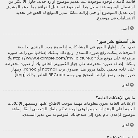
قائمة كاملة بالوجوه موجودة عند تقديم موضوع أو رد جديد، حاول ألاّ تكثر من
استعمال الوجوه، فقد يجعل هذا الموضوع غير قابل للقراءة مما يدعو المشرف
إلى تعديل الموضوع أو حتى إزالته تمامًا، مدير الموقع له الحق في تحديد
الابتسامات في موضوع.
أعلى
هل أستطيع نشر صور؟
نعم، يمكن إظهار الصور في المشاركات، إذا سمح مدير المنتدى بخاصية
المرفقات يمكنك رفع صورة للمنتدى. ومع ذلك يمكنك إضافتها من رابط صورة
مرفوعة على موقع مثلًا http://www.example.com/my-picture.gif ولا
يمكنك إضافة صورة محفوظة على جهاز الكمبيوتر الخاص بك أو صورة محفوظة
على خادم محمي بكلمة مرور مثل صندوق بريد hotmail أو Yahoo. لإظهار
صورة يجب وضع الرابط الصحيح بين وسم BBCode الخاص بذلك [img].
أعلى
ما هي الإعلانات العامة؟
الإعلانات العامة تحوي معلومات مهمة يتوجب الاطلاع عليها. وستظهر الإعلانات
العامة أعلى المنتديات جميعها وفي لوحة تحكم ملفك الشخصي أيضًا. إضافة
موضوع كإعلان عام يعود إلى صلاحياتك الموضوعة من مدير المنتدى.
أعلى
ما هي الإعلانات؟