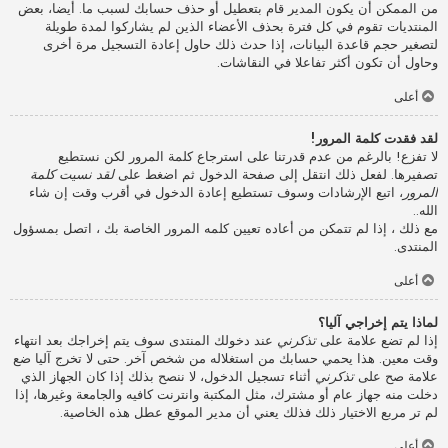
من الممكن أن يكون المدير قام بتعطيل أو حذف حسابك لسبب ما. أيضا، بعض
المنتديات تقوم في كل فترة بحذف الأعضاء الذين لم يشاركوا لمدة طويلة
لتصغير حجم قاعدة البيانات، إذا حدث ذلك حاول إعادة التسجيل مرة أخرى
وحاول أن تكون أكثر تفاعلا في النقاشات.
أعلى
لقد فقدت كلمة المرور!
لا تفزع! بالرغم من عدم قدرتنا على استرجاع كلمة المرور لكن نستطيع
تصفيرها. لفعل ذلك انتقل إلى صفحة الدخول ثم اضغط على
لقد نسيت كلمة
المرور
، اتبع الإرشادات وسوف تستطيع إعادة الدخول في أقرب وقت إن شاء
الله..
مع ذلك ، إذا لم تتمكن من أعاده تعيين كلمه المرور الخاصة بك ، اتصل بمسؤول
المنتدى.
أعلى
لماذا يتم إخراجي آليا؟
إذا لم تضع علامة على
تذكرني
عند دخولك المنتدى سوف يتم إخراجك بعد انتهاء
وقت معين. هذا يحمي حسابك من استغلاله من شخص آخر. حتى لا تخرج آليا ضع
علامة صح على
تذكرني
أثناء تسجيل الدخول، لا ننصح بذلك إذا كان الجهاز الذي
دخلت منه جهاز عام أو مشترك، مثل المكتبة وانترنت كافيه والجامعة وغيرها، إذا
لم تر مربع الاختيار ذلك فذلك يعني أن مدير الموقع عطل هذه الخاصية.
أعلى