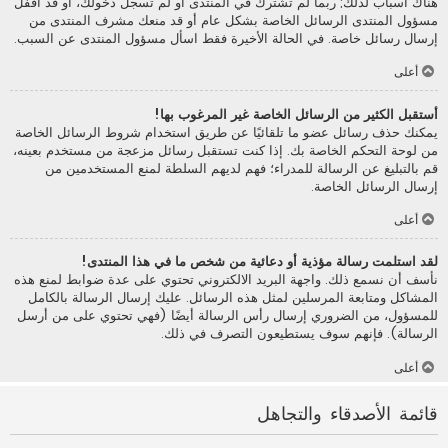
هناك أسباب لذلك; ربما لم تشترك في المنتدى أو لم تسجل دخولك، أو قد أقفل
مسؤول المنتدى الرسائل الخاصة بشكل عام أو قد منعك مشرف المنتدى من
إرسال رسائل خاصة. في الحالة الأخيرة فقط اسأل مسؤول المنتدى عن السبب.
أعلى
أستقبل الكثير من الرسائل الخاصة غير المرغوب بها!
يمكنك حذف رسائل عضو ما تلقائيًا عن طريق استخدام شروط الرسائل الخاصة
من لوحة التحكم الخاصة بك. إذا كنت تستقبل رسائل مزعجة من مستخدم بعينه،
قم بالتبليغ عن الرسالة للمدراء؛ فهم لديهم السلطة لمنع المستخدمين من
إرسال الرسائل الخاصة.
أعلى
لقد استلمت رسالة مؤذية أو دعائية من شخص ما في هذا المنتدى!
نأسف أن نسمع ذلك. واجهة البريد الالكتروني تحتوي على عدة ضوابط لمنع هذه
المشاكل ومتابعة المرسلين لمثل هذه الرسائل. عليك إرسال الرسالة بالكامل
للمسؤول، من الضروري إرسال رأس الرسالة أيضًا (فهي تحتوي على من أرسل
الرسالة). فإنهم سوف يستطيعون التصرف في ذلك.
أعلى
قائمة الأصدقاء والتجاهل