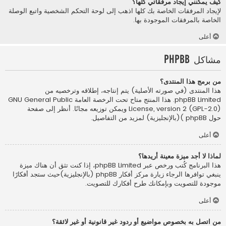
كيف يمكنني إيجاد مرفقاتي كلها؟
لإيجاد المرفقات الخاصة بك كلها اذهب إلى لوحة التحكم الشخصية واتبع الوصلة
الخاصة بالمرفقات الموجودة بها.
أعلى
مشاكل phpBB
من برمج هذا المنتدى؟
هذا المنتدى (في صورته الأصلية) يتم إنتاجه، إطلاقه وترخصيه من
phpBB Limited
. هذا المنتج متاح تحت الرخصة العامة GNU General Public
License, version 2 (GPL-2.0) ويمكن توزيعه مجانًا. أنظر إلى صفحة
حول phpBB )(بالإنجليزية)
لمزيد من التفاصيل.
أعلى
لماذا لا أجد ميزة معينة أريدها؟
هذا البرنامج كُتب ورخص عبر phpBB Limited، إذا كنت تثق أن هناك ميزة
ينبغي توافرها الرجاء زيارة
مركز أفكار phpBB (بالإنجليزية)
حيث ستجد أفكارًا
موجودة للتصويت وبإمكانك طرح أفكارك للتصويت.
أعلى
من اتصل به بخصوص مواضيع أو ردود غير قانونية أو غير لائقة؟