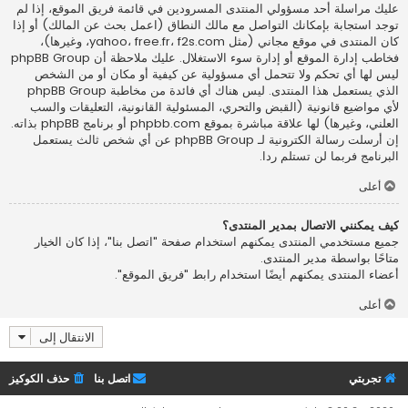
عليك مراسلة أحد مسؤولي المنتدى المسرودين في قائمة فريق الموقع، إذا لم
توجد استجابة بإمكانك التواصل مع مالك النطاق (اعمل
بحث عن المالك
) أو إذا
كان المنتدى في موقع مجاني (مثل yahoo، free.fr، f2s.com، وغيرها)،
فخاطب إدارة الموقع أو إدارة سوء الاستغلال. عليك ملاحظة أن phpBB Group
ليس لها أي تحكم ولا تتحمل أي مسؤولية عن كيفية أو مكان أو من الشخص
الذي يستعمل هذا المنتدى. ليس هناك أي فائدة من مخاطبة phpBB Group
لأي مواضيع قانونية (القبض والتحري، المسئولية القانونية، التعليقات والسب
العلني، وغيرها) لها علاقة مباشرة بموقع phpbb.com أو برنامج phpBB بذاته.
إن أرسلت رسالة الكترونية لـ phpBB Group عن أي شخص ثالث يستعمل
البرنامج فربما لن تستلم ردا.
أعلى
كيف يمكنني الاتصال بمدير المنتدى؟
جميع مستخدمي المنتدى يمكنهم استخدام صفحة "اتصل بنا"، إذا كان الخيار
متاحًا بواسطة مدير المنتدى.
أعضاء المنتدى يمكنهم أيضًا استخدام رابط "فريق الموقع".
أعلى
الانتقال إلى
تجربتي
اتصل بنا
حذف الكوكيز