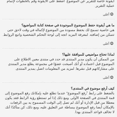
أيقونة خاصة للتقرير عن الموضوع. اضغط على الأيقونة وقم بالخطوات لإتمام
عملية التقرير.
أعلى
ما هي أيقونة حفظ الموضوع الموجودة في صفحة كتابة المواضيع؟
هي خاصية تسمح لك بحفظ مسودة من الموضوع لإكماله في وقت لاحق حتى
تتمكن من إضافته. لمعرفة المزيد اتجه إلى لوحة التحكم الشخصية واتبع الروابط.
أعلى
لماذا تحتاج مواضيعي للموافقة عليها؟
من الممكن أن يكون مدير المنتدى قد حدد في منتدى معين الاطلاع على
الموضوع قبل اعتماده أو أنك أصبحت عضوًا في مجموعة يطلع مدير المنتدى
على مشاركاتهم قبل نشرها. لمزيد من المعلومات اتصل بمدير المنتدى.
أعلى
كيف أرفع موضوع في المنتدى؟
بالضغط على رابط ”رفع الموضوع“ عندما تطلع عليه بإمكانك رفع الموضوع إلى
قمة المنتدى في الصفحة الأولى. ومع ذلك إذا لم تستطع رؤية الرابط فقد يكون
معطلا من قبل الإدارة أو أنك لم تصل إلى الوقت المسموح به بين الرفعات.
بالإمكان أيضا رفع الموضوع ببساطة عبر التعليق عليه، ومع ذلك، كن متأكدًا أنك
لا تخالف قواعد المنتدى بهذا.