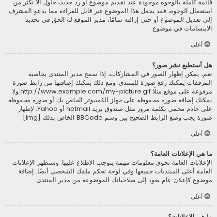
قائمة كاملة بالوجوه موجودة عند تقديم موضوع أو رد جديد، حاول ألاّ تكثر من
استعمال الوجوه، فقد يجعل هذا الموضوع غير قابل للقراءة مما يدعو المشرف
إلى تعديل الموضوع أو حتى إزالته تمامًا، مدير الموقع له الحق في تحديد
الابتسامات في موضوع.
أعلى
هل أستطيع نشر صور؟
نعم، يمكن إظهار الصور في المشاركات، إذا سمح مدير المنتدى بخاصية
المرفقات يمكنك رفع صورة للمنتدى. ومع ذلك يمكنك إضافتها من رابط صورة
مرفوعة على موقع مثلًا http://www.example.com/my-picture.gif ولا
يمكنك إضافة صورة محفوظة على جهاز الكمبيوتر الخاص بك أو صورة محفوظة
على خادم محمي بكلمة مرور مثل صندوق بريد hotmail أو Yahoo. لإظهار
صورة يجب وضع الرابط الصحيح بين وسم BBCode الخاص بذلك [img].
أعلى
ما هي الإعلانات العامة؟
الإعلانات العامة تحوي معلومات مهمة يتوجب الاطلاع عليها. وستظهر الإعلانات
العامة أعلى المنتديات جميعها وفي لوحة تحكم ملفك الشخصي أيضًا. إضافة
موضوع كإعلان عام يعود إلى صلاحياتك الموضوعة من مدير المنتدى.
أعلى
ما هي الإعلانات؟