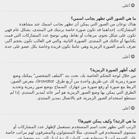
أعلى
ما هي الصور التي تظهر بجانب اسمي؟
هناك نوعان من الصور التي يمكن أن تظهر بجانب اسمك عند مشاهدة
المشاركات. إحداهما قد تكون صورة خاصة برتبتك في المنتدى، بشكل عام فهي
تكون على شكل نجوم، مربعات أو نقاط، وهي توضح عدد المشاركات التي قمت
بكتابتها أو حالتك في المنتدى. الصورة الثانية، والتي في الغالب تكون بحجم أكبر،
تعرف باسم الصورة الرمزية وهي عامةً تكون فريدة وخاصة بكل عضو على حدة.
أعلى
كيف أظهر الصورة الرمزية؟
من خلال لوحة التحكم الخاصة بك، تحت بند "الملف الشخصي" يمكنك وضع
صورة رمزية لك عن طريق واحدة من أربع طرق: Gravatar، معرض الصور،
الربط مع صورة أو رفع صورة من جهازك. السماح بوضع صور رمزية وتحديد
الطرق التي يمكن بها وضع الصور الرمزية هو أمر عائد لمدير المنتدى. إذا لم
تستطع استخدام الصور الرمزية، قم بالاتصال بمدير المنتدى.
أعلى
ما هي الرتبة؟ وكيف يمكن تغييرها؟
الرتب التي تظهر تحت اسم المستخدم تستعمل لإظهار عدد المشاركات أو
مستوى المستخدم في المنتدى، مثلًا المسئولون والمشرفون لهم مراتب خاصة.
على العموم أنت لا تستطيع تغيير كلمات الرتبة لديك التي يتم وضعها عبر