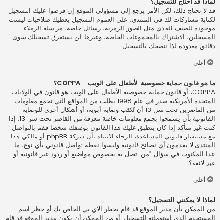
لماذا قد أحتاج للتسجيل؟
قد لا تحتاج ذلك، لكن الأمر يرجع إلى مسؤولي الموقع إن فرضوا عليك التسجيل
لكتابة مشاركات لك في المنتدى، على العموم التسجيل يعطيك صلاحيات ليست
موجودة للضيف العادي مثل الصور الرمزية، رسائل خاصة، مراسلة الزملاء
المسجلين، الاشتراك بالمجموعات الخاصة، وغيرها. لن يستغرق تسجيلك سوى
دقائق معدودة لذا ننصحك بالتسجيل.
أعلى
ما هو قانون حماية خصوصية الأطفال على الويب - COPPA؟
COPPA، أو قانون حماية خصوصية الأطفال على الويب هو قانون في الولايات
المتحدة الأمريكية صدر في عام 1998 يطلب من المواقع التي تجمع معلومات
من القاصرين تحت سن 13 أن تُكتَب وصاية أبوية، أو أشكال أخرى للوصاية
القانونية بأن يسمحوا بجمع معلومات خاصة معرفة من القاصر تحت سن 13. إذا
كنت غير متأكد إذا كان ينطبق عليك هذا القانون بوصفك شخصا فقم بالتواصل
مع مستشار قانوني للمساعدة، الرجاء الانتباه بأن شركة phpBB أو مالكي هذا
المنتدى لا يقدمون أي نصائح قانونية وليسوا نقطة تواصل قانوني بأي نوع، ما
عدا المكتوب في سؤال ”من اتصل به بخصوص مواضيع أو ردود غير قانونية أو
غير لائقة؟“ .
أعلى
لماذا لا يمكنني التسجيل؟
من الممكن بأن مدير الموقع قد قام بحظر الآي بي الخاص بك أو حظر اسم
المستخدم الذي استعملته للتسجيل. أو من الممكن أن يكون مدير الموقع قد قام