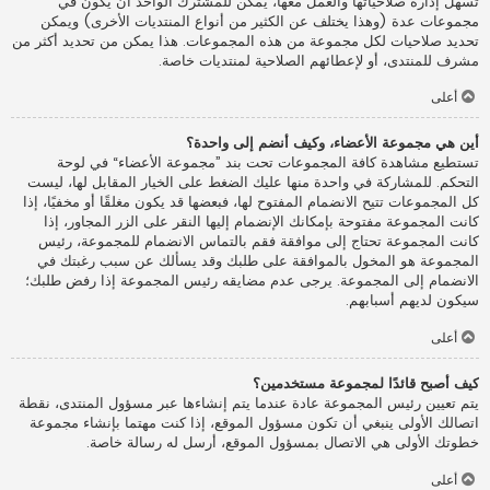
تسهل إدارة صلاحياتها والعمل معها، يمكن للمشترك الواحد أن يكون في
مجموعات عدة (وهذا يختلف عن الكثير من أنواع المنتديات الأخرى) ويمكن
تحديد صلاحيات لكل مجموعة من هذه المجموعات. هذا يمكن من تحديد أكثر من
مشرف للمنتدى، أو لإعطائهم الصلاحية لمنتديات خاصة.
أعلى
أين هي مجموعة الأعضاء، وكيف أنضم إلى واحدة؟
تستطيع مشاهدة كافة المجموعات تحت بند ”مجموعة الأعضاء“ في لوحة
التحكم. للمشاركة في واحدة منها عليك الضغط على الخيار المقابل لها، ليست
كل المجموعات تتيح الانضمام المفتوح لها، فبعضها قد يكون مغلقًا أو مخفيًا، إذا
كانت المجموعة مفتوحة بإمكانك الإنضمام إليها النقر على الزر المجاور، إذا
كانت المجموعة تحتاج إلى موافقة فقم بالتماس الانضمام للمجموعة، رئيس
المجموعة هو المخول بالموافقة على طلبك وقد يسألك عن سبب رغبتك في
الانضمام إلى المجموعة. يرجى عدم مضايقه رئيس المجموعة إذا رفض طلبك؛
سيكون لديهم أسبابهم.
أعلى
كيف أصبح قائدًا لمجموعة مستخدمين؟
يتم تعيين رئيس المجموعة عادة عندما يتم إنشاءها عبر مسؤول المنتدى، نقطة
اتصالك الأولى ينبغي أن تكون مسؤول الموقع، إذا كنت مهتما بإنشاء مجموعة
خطوتك الأولى هي الاتصال بمسؤول الموقع، أرسل له رسالة خاصة.
أعلى