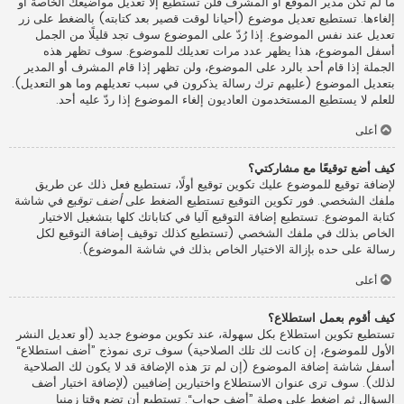
ما لم تكن مدير الموقع أو المشرف فلن تستطيع إلا تعديل مواضيعك الخاصة أو
إلغاءها. تستطيع تعديل موضوع (أحيانا لوقت قصير بعد كتابته) بالضغط على زر
تعديل عند نفس الموضوع. إذا رُدّ على الموضوع سوف تجد قليلًا من الجمل
أسفل الموضوع، هذا يظهر عدد مرات تعديلك للموضوع. سوف تظهر هذه
الجملة إذا قام أحد بالرد على الموضوع، ولن تظهر إذا قام المشرف أو المدير
بتعديل الموضوع (عليهم ترك رسالة يذكرون في سبب تعديلهم وما هو التعديل).
للعلم لا يستطيع المستخدمون العاديون إلغاء الموضوع إذا ردّ عليه أحد.
أعلى
كيف أضع توقيعًا مع مشاركتي؟
لإضافة توقيع للموضوع عليك تكوين توقيع أولًا، تستطيع فعل ذلك عن طريق
ملفك الشخصي. فور تكوين التوقيع تستطيع الضغط على
أضف توقيع
في شاشة
كتابة الموضوع. تستطيع إضافة التوقيع آليا في كتاباتك كلها بتشغيل الاختيار
الخاص بذلك في ملفك الشخصي (تستطيع كذلك توقيف إضافة التوقيع لكل
رسالة على حده بإزالة الاختيار الخاص بذلك في شاشة الموضوع).
أعلى
كيف أقوم بعمل استطلاع؟
تستطيع تكوين استطلاع بكل سهولة، عند تكوين موضوع جديد (أو تعديل النشر
الأول للموضوع، إن كانت لك تلك الصلاحية) سوف ترى نموذج ”أضف استطلاع“
أسفل شاشة إضافة الموضوع (إن لم ترَ هذه الإضافة قد لا يكون لك الصلاحية
لذلك). سوف ترى عنوان الاستطلاع واختيارين إضافيين (لإضافة اختيار أضف
السؤال ثم اضغط على وصلة ”أضف جواب“. تستطيع أن تضع وقتا زمنيا