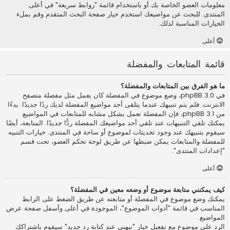
معلومات العضو الخاصة بك أو باستخدام قائمة "روابط سريعة" في أعلى
المنتدى. للبحث عن مواضيعك استخدم خيار صفحة البحث المتقدم وقم بملء
الخيارات المناسبة لذلك.
أعلى
قائمة المتابعات والمفضلة
ما هو الفرق بين المتابعات والمفضلة؟
في phpBB 3.0، وضع موضوع في المفضلة كان يعمل مثل مفضلة متصفح
الانترنت. فلم يتم تنبيهك عندما يتلقى أحد مواضيع المفضلة لديك ردًا جديدًا. بدءًا
من phpBB 3.1، فإن المفضلة تعمل بشكل مشابه للمتابعات في المواضيع.
يمكنك تلقي التنبيهات عند تلقي أحد مواضيعك المفضلة ردًّا جديدًا. المتابعة، أيضًا
سيقوم بتنبيهك عند وجود تحديثات لموضوع أو ساحة في المنتدى. خيارات التنبيه
للمفضلة والمتابعات يمكن ضبطها عن طريق لوحة تحكم العضو، تحت قسم
"إعدادات المنتدى".
أعلى
كيف يمكنني متابعة موضوع أو وضعه معين في المفضلة؟
يمكنك وضع موضوع في المفضلة أو متابعته عن طريق الضغط على الرابط
المناسب في قائمة "أدوات الموضوع"، الموجودة في أعلى وأسفل صفحة عرض
المواضيع.
الرد على موضوع مع تفعيل خيار "نبهني عند كتابة رد جديد" سيقوم باشتراكك