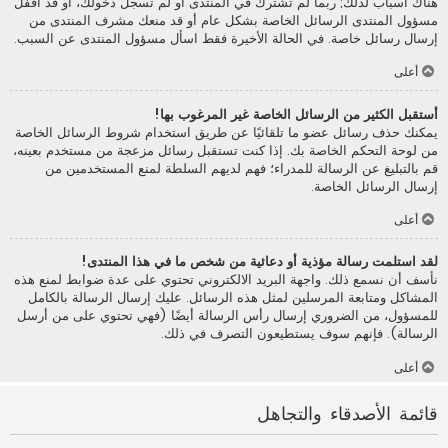
هناك أسباب لذلك; ربما لم تشترك في المنتدى أو لم تسجل دخولك، أو قد أقفل
مسؤول المنتدى الرسائل الخاصة بشكل عام أو قد منعك مشرف المنتدى من
إرسال رسائل خاصة. في الحالة الأخيرة فقط اسأل مسؤول المنتدى عن السبب.
أعلى
أستقبل الكثير من الرسائل الخاصة غير المرغوب بها!
يمكنك حذف رسائل عضو ما تلقائيًا عن طريق استخدام شروط الرسائل الخاصة
من لوحة التحكم الخاصة بك. إذا كنت تستقبل رسائل مزعجة من مستخدم بعينه،
قم بالتبليغ عن الرسالة للمدراء؛ فهم لديهم السلطة لمنع المستخدمين من
إرسال الرسائل الخاصة.
أعلى
لقد استلمت رسالة مؤذية أو دعائية من شخص ما في هذا المنتدى!
نأسف أن نسمع ذلك. واجهة البريد الالكتروني تحتوي على عدة ضوابط لمنع هذه
المشاكل ومتابعة المرسلين لمثل هذه الرسائل. عليك إرسال الرسالة بالكامل
للمسؤول، من الضروري إرسال رأس الرسالة أيضًا (فهي تحتوي على من أرسل
الرسالة). فإنهم سوف يستطيعون التصرف في ذلك.
أعلى
قائمة الأصدقاء والتجاهل