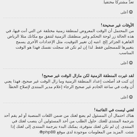
تعدّ مشتركا مختفيا.
أعلى
الأوقات غير صحيحة!
من المحتمل أن الوقت المعروض لمنطقة زمنية مختلفة عن التي أنت فيها، في
هذه الحالة زر لوحة التحكم وغير منطقتك الزمنية لتتفق مع مكانك مثلا الرياض
القاهرة الجزائر إلخ. انتبه إن تغيير التوقيت، مثل الإعدادات الأخرى يسمح
بتغييرها للمسجلين فقط. لذا إن لم تكن قد سجلت نفسك فهذا هو الوقت
المناسب.
أعلى
لقد غيرت المنطقة الزمنية لكن مازال الوقت غير صحيح!
إن كنت قد أصلحت إعداد المنطقة الزمنية وما زال الوقت غير صحيح، فهذا يعني
أن وقت في ساعة الخادم غير صحيح الرجاء إعلام مدير المنتدى لإصلاح الخطأ.
أعلى
لغتي ليست في القائمة!
هناك احتمال أن المسئول لم يضع لغتك من ضمن اللغات المنصبة أو لم يقم أحد
بترجمة المنتدى للغتك. حاول الطلب من أحد المسئولين أن ينصب لغتك في
المنتدى. إن لم تكن لغتك متوفرة، يمكنك البدء بترجمة المنتدى إلى لغتك إذا
شئت. المزيد من المعلومات موجودة لدى موقع
phpBB
®.