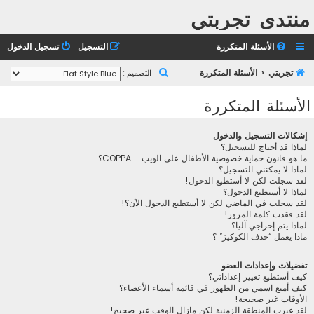
منتدى تجربتي
الأسئلة المتكررة
التسجيل
تسجيل الدخول
ب
تجربتي
الأسئلة المتكررة
التصميم :
ح
الأسئلة المتكررة
ث
إشكالات التسجيل والدخول
لماذا قد أحتاج للتسجيل؟
ما هو قانون حماية خصوصية الأطفال على الويب - COPPA؟
لماذا لا يمكنني التسجيل؟
لقد سجلت لكن لا أستطيع الدخول!
لماذا لا أستطيع الدخول؟
لقد سجلت في الماضي لكن لا أستطيع الدخول الآن؟!
لقد فقدت كلمة المرور!
لماذا يتم إخراجي آليا؟
ماذا يعمل ”حذف الكوكيز“ ؟
تفضيلات وإعدادات العضو
كيف أستطيع تغيير إعداداتي؟
كيف أمنع اسمي من الظهور في قائمة أسماء الأعضاء؟
الأوقات غير صحيحة!
لقد غيرت المنطقة الزمنية لكن مازال الوقت غير صحيح!