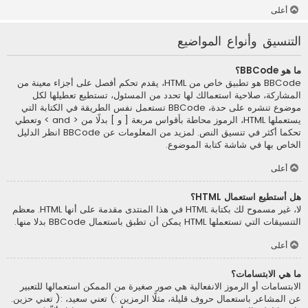
أعلى
التنسيق وأنواع المواضيع
ما هو BBCode؟
BBCode هو تطبيق خاص من HTML، يقدم تحكم أفصل على أجزاء معينة من
المشاركة، صلاحية استعمالك لها تحدد من المسئول، تستطيع تعطيلها لكل
موضوع تنشره على حدة، BBCode تستعمل نفس الطريقة في الكتابة التي
يستعملها HTML، الرموز محاطة بأقواس مربعة [ و ] بدلًا من < and > وتعطي
تحكما أكثر في تنسيق النص. لمزيد من المعلومات عن BBCode انظر الدليل
الخاص بها في شاشة كتابة الموضوع.
أعلى
هل أستطيع استعمال HTML؟
لا، غير مسموح لك بكتابة HTML في هذا المنتدى مقدمة على أنها HTML. معظم
التنسيقات التي تستعملها HTML يمكن أن تطبق باستعمال BBCode بدلا منها.
أعلى
ما هي الابتسامات؟
الابتسامات أو الرموز الانفعالية هي صور صغيرة من الممكن استعمالها للتعبير
عن المشاعر باستعمال حروف قليلة، مثلًا الرمزين :) تعني سعيد، :( تعني حزين.