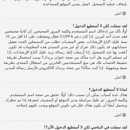
بإيقاف عمليه التسجيل. اتصل بمدير الموقع للمساعدة.
أعلى
لقد سجلت لكن لا أستطيع الدخول!
أولًا تأكد من إدخالك اسم المستخدم وكلمة المرور الصحيحين. إن كانتا صحيحتين
فقد حدث أحد أمرين. إذا كان دعم COPPA فعال وضغطت على أنا أقل من 13
سنة عليك اتّباع الإرشادات. بعض المنتديات تطلب من المسجلين الجدد تفعيل
حساباتهم، قد يكون ذلك عبرك أو عبر مدير المنتدى هذه المعلومات قد تكون
أبلغت بها عند التسجيل. إذا أرسلت إليك رسالة بريد عليك اتّباع الإرشادات، إذا
لم تستلم البريد هل أنت متأكد من صحة عنوان بريدك؟ سبب استعمال طريقة
تنشيط الحساب تلك هي منع المستخدمين العابرين من استغلال المنتدى بطريقة
سيئة ومجهولة. إذا كنت متأكدًا من صحة بريدك الالكتروني فأرسل رسالة للمدير.
أعلى
لماذا لا أستطيع الدخول؟
هناك عدة أسباب يمكن أن تسبب ذلك: أولًا: تحقق من صحة اسم المستخدم
وكلمة المرور، ثم عليك مراسلة مدير الموقع أو المشرف لمعرفة إذا تم حظرك.
ويحتمل أيضًا أن يكون هناك خلل في تكوين الموقع ويجب عليهم إصلاحه.
أعلى
لقد سجلت في الماضي لكن لا أستطيع الدخول الآن؟!