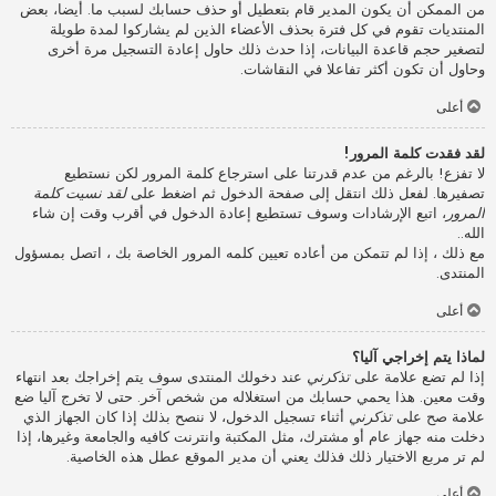
من الممكن أن يكون المدير قام بتعطيل أو حذف حسابك لسبب ما. أيضا، بعض
المنتديات تقوم في كل فترة بحذف الأعضاء الذين لم يشاركوا لمدة طويلة
لتصغير حجم قاعدة البيانات، إذا حدث ذلك حاول إعادة التسجيل مرة أخرى
وحاول أن تكون أكثر تفاعلا في النقاشات.
أعلى
لقد فقدت كلمة المرور!
لا تفزع! بالرغم من عدم قدرتنا على استرجاع كلمة المرور لكن نستطيع
تصفيرها. لفعل ذلك انتقل إلى صفحة الدخول ثم اضغط على
لقد نسيت كلمة
المرور
، اتبع الإرشادات وسوف تستطيع إعادة الدخول في أقرب وقت إن شاء
الله..
مع ذلك ، إذا لم تتمكن من أعاده تعيين كلمه المرور الخاصة بك ، اتصل بمسؤول
المنتدى.
أعلى
لماذا يتم إخراجي آليا؟
إذا لم تضع علامة على
تذكرني
عند دخولك المنتدى سوف يتم إخراجك بعد انتهاء
وقت معين. هذا يحمي حسابك من استغلاله من شخص آخر. حتى لا تخرج آليا ضع
علامة صح على
تذكرني
أثناء تسجيل الدخول، لا ننصح بذلك إذا كان الجهاز الذي
دخلت منه جهاز عام أو مشترك، مثل المكتبة وانترنت كافيه والجامعة وغيرها، إذا
لم تر مربع الاختيار ذلك فذلك يعني أن مدير الموقع عطل هذه الخاصية.
أعلى