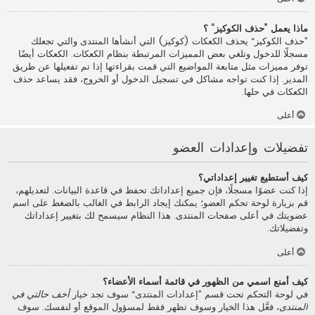
ماذا يعمل ”حذف الكوكيز“ ؟
”حذف الكوكيز“ يحذف الكعكات (كوكيز) التي أنشأها المنتدى والتي تجعلك
مسجلًا للدخول وتلغي بعض المميزات المرتبطة بنظام الكعكات. الكعكات أيضًا
توفر مميزات مثل متابعة المواضيع التي قمت بقراءتها إذا تم تفعيلها عن طريق
المدير. إذا كنت تواجه مشاكل في تسجيل الدخول أو الخروج، فقد يساعد حذف
الكعكات في حلها.
أعلى
تفضيلات وإعدادات العضو
كيف أستطيع تغيير إعداداتي؟
إذا كنت عضوًا مسجلًا، فإن جميع إعداداتك تحفظ في قاعدة البيانات. لتعديلهم،
قم بزيارة لوحة تحكم العضو؛ يمكنك إيجاد الرابط في الغالب بالضغط على اسم
عضويتك في أعلى صفحات المنتدى. هذا النظام سيسمح لك بتغيير إعداداتك
وتفضيلاتك.
أعلى
كيف أمنع اسمي من الظهور في قائمة أسماء الأعضاء؟
في لوحة التحكم تحت قسم ”إعدادات المنتدى“ سوف تجد خيار
أخف حالتي في
المنتدى
، فعَّل هذا الخيار وسوف تظهر فقط لمسؤول الموقع أو لنفسك. سوف