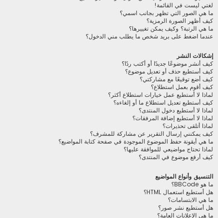
لغتي ليست في القائمة!
ما هي الصور التي تظهر بجانب اسمي؟
كيف أظهر الصورة الرمزية؟
ما هي الرتبة؟ وكيف يمكن تغييرها؟
عندما اضغط على بريد شخص ما يطلب مني الدخول؟
إشكالات النشر
كيف أنشر موضوعًا جديدًا أو أكتب ردًا؟
كيف أستطيع حذف أو تعديل موضوع؟
كيف أضع توقيعًا مع مشاركتي؟
كيف أقوم بعمل استطلاع؟
لماذا لا أستطيع عمل خيارات استطلاع أكثر؟
كيف أستطيع تعديل استطلاع ما أو إلغاءه؟
لماذا لا أستطيع دخول المنتدى؟
لماذا لا أستطيع إضافة المرفقات؟
لماذا أتلقى تحذيرات؟
كيف يمكنني إرسال التقرير عن مشاركة للمشرف؟
ما هي أيقونة حفظ الموضوع الموجودة في صفحة كتابة المواضيع؟
لماذا تحتاج مواضيعي للموافقة عليها؟
كيف أرفع موضوع في المنتدى؟
التنسيق وأنواع المواضيع
ما هو BBCode؟
هل أستطيع استعمال HTML؟
ما هي الابتسامات؟
هل أستطيع نشر صور؟
ما هي الإعلانات العامة؟