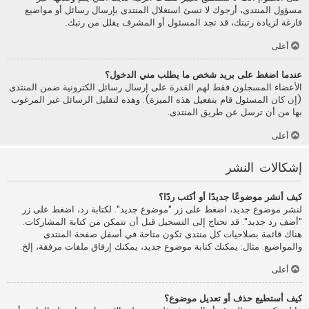
مسؤول المنتدى، أرجوك لا تسئ استغلال المنتدى بإرسال رسائل أو مواضيع
فارغة لزيادة رتبتك، قد تجد المسئول أو المشرف يقلل من رتبك.
أعلى
عندما اضغط على بريد شخص ما يطلب مني الدخول؟
الأعضاء المسجلون فقط لهم القدرة على إرسال رسائل الكترونية ضمن المنتدى
(إن كان المسئول قام بتفعيل هذه الميزة). وهذه لتقليل الرسائل غير المرغوب
بها من أن ترسل عن طريق المنتدى.
أعلى
إشكالات النشر
كيف أنشر موضوعًا جديدًا أو أكتب ردًا؟
لنشر موضوع جديد، اضغط على زر "موضوع جديد". لكتابة رد، اضغط على زر
"أضف رد جديد". قد تحتاج إلى التسجيل قبل أن تتمكن من كتابة المشاركات.
هناك قائمة بصلاحيات كل منتدى تكون متاحة في أسفل صفحة المنتدى
والمواضيع. مثال: يمكنك كتابة موضوع جديد، يمكنك إرفاق ملفات مرفقة، إلخ.
أعلى
كيف أستطيع حذف أو تعديل موضوع؟