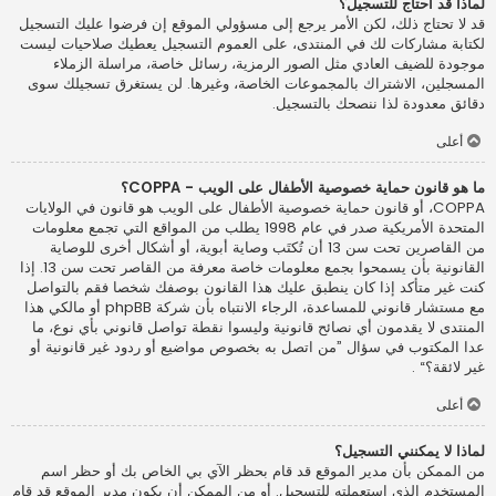
لماذا قد أحتاج للتسجيل؟
قد لا تحتاج ذلك، لكن الأمر يرجع إلى مسؤولي الموقع إن فرضوا عليك التسجيل
لكتابة مشاركات لك في المنتدى، على العموم التسجيل يعطيك صلاحيات ليست
موجودة للضيف العادي مثل الصور الرمزية، رسائل خاصة، مراسلة الزملاء
المسجلين، الاشتراك بالمجموعات الخاصة، وغيرها. لن يستغرق تسجيلك سوى
دقائق معدودة لذا ننصحك بالتسجيل.
أعلى
ما هو قانون حماية خصوصية الأطفال على الويب - COPPA؟
COPPA، أو قانون حماية خصوصية الأطفال على الويب هو قانون في الولايات
المتحدة الأمريكية صدر في عام 1998 يطلب من المواقع التي تجمع معلومات
من القاصرين تحت سن 13 أن تُكتَب وصاية أبوية، أو أشكال أخرى للوصاية
القانونية بأن يسمحوا بجمع معلومات خاصة معرفة من القاصر تحت سن 13. إذا
كنت غير متأكد إذا كان ينطبق عليك هذا القانون بوصفك شخصا فقم بالتواصل
مع مستشار قانوني للمساعدة، الرجاء الانتباه بأن شركة phpBB أو مالكي هذا
المنتدى لا يقدمون أي نصائح قانونية وليسوا نقطة تواصل قانوني بأي نوع، ما
عدا المكتوب في سؤال ”من اتصل به بخصوص مواضيع أو ردود غير قانونية أو
غير لائقة؟“ .
أعلى
لماذا لا يمكنني التسجيل؟
من الممكن بأن مدير الموقع قد قام بحظر الآي بي الخاص بك أو حظر اسم
المستخدم الذي استعملته للتسجيل. أو من الممكن أن يكون مدير الموقع قد قام