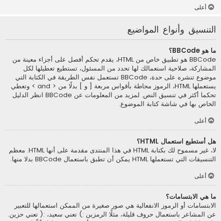
أعلى
التنسيق وأنواع المواضيع
ما هو BBCode؟
BBCode هو تطبيق خاص من HTML، يقدم تحكم أفصل على أجزاء معينة من
المشاركة، صلاحية استعمالك لها تحدد من المسئول، تستطيع تعطيلها لكل
موضوع تنشره على حدة، BBCode تستعمل نفس الطريقة في الكتابة التي
يستعملها HTML، الرموز محاطة بأقواس مربعة [ و ] بدلًا من < and > وتعطي
تحكما أكثر في تنسيق النص. لمزيد من المعلومات عن BBCode انظر الدليل
الخاص بها في شاشة كتابة الموضوع.
أعلى
هل أستطيع استعمال HTML؟
لا، غير مسموح لك بكتابة HTML في هذا المنتدى مقدمة على أنها HTML. معظم
التنسيقات التي تستعملها HTML يمكن أن تطبق باستعمال BBCode بدلا منها.
أعلى
ما هي الابتسامات؟
الابتسامات أو الرموز الانفعالية هي صور صغيرة من الممكن استعمالها للتعبير
عن المشاعر باستعمال حروف قليلة، مثلًا الرمزين :) تعني سعيد، :( تعني حزين.