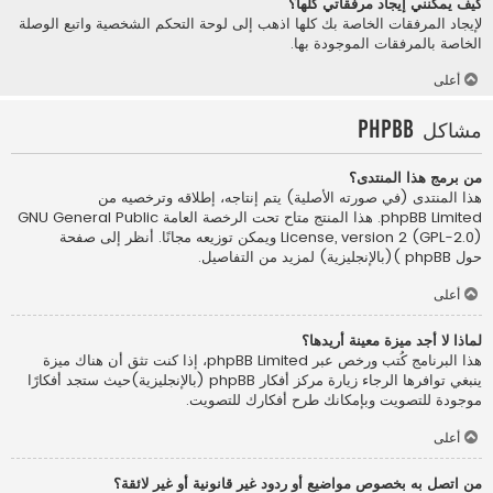
كيف يمكنني إيجاد مرفقاتي كلها؟
لإيجاد المرفقات الخاصة بك كلها اذهب إلى لوحة التحكم الشخصية واتبع الوصلة
الخاصة بالمرفقات الموجودة بها.
أعلى
مشاكل phpBB
من برمج هذا المنتدى؟
هذا المنتدى (في صورته الأصلية) يتم إنتاجه، إطلاقه وترخصيه من
phpBB Limited
. هذا المنتج متاح تحت الرخصة العامة GNU General Public
License, version 2 (GPL-2.0) ويمكن توزيعه مجانًا. أنظر إلى صفحة
حول phpBB )(بالإنجليزية)
لمزيد من التفاصيل.
أعلى
لماذا لا أجد ميزة معينة أريدها؟
هذا البرنامج كُتب ورخص عبر phpBB Limited، إذا كنت تثق أن هناك ميزة
ينبغي توافرها الرجاء زيارة
مركز أفكار phpBB (بالإنجليزية)
حيث ستجد أفكارًا
موجودة للتصويت وبإمكانك طرح أفكارك للتصويت.
أعلى
من اتصل به بخصوص مواضيع أو ردود غير قانونية أو غير لائقة؟