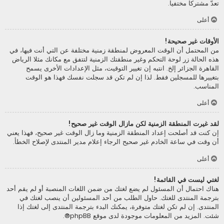
تعدّ مشتركا مختفيا.
أعلى
الأوقات غير صحيحة!
من المحتمل أن الوقت المعروض لمنطقة زمنية مختلفة عن التي أنت فيها، في
هذه الحالة زر لوحة التحكم وغير منطقتك الزمنية لتتفق مع مكانك مثلا الرياض
القاهرة الجزائر إلخ. انتبه إن تغيير التوقيت، مثل الإعدادات الأخرى يسمح
بتغييرها للمسجلين فقط. لذا إن لم تكن قد سجلت نفسك فهذا هو الوقت
المناسب.
أعلى
لقد غيرت المنطقة الزمنية لكن مازال الوقت غير صحيح!
إن كنت قد أصلحت إعداد المنطقة الزمنية وما زال الوقت غير صحيح، فهذا يعني
أن وقت في ساعة الخادم غير صحيح الرجاء إعلام مدير المنتدى لإصلاح الخطأ.
أعلى
لغتي ليست في القائمة!
هناك احتمال أن المسئول لم يضع لغتك من ضمن اللغات المنصبة أو لم يقم أحد
بترجمة المنتدى للغتك. حاول الطلب من أحد المسئولين أن ينصب لغتك في
المنتدى. إن لم تكن لغتك متوفرة، يمكنك البدء بترجمة المنتدى إلى لغتك إذا
شئت. المزيد من المعلومات موجودة لدى موقع
phpBB
®.