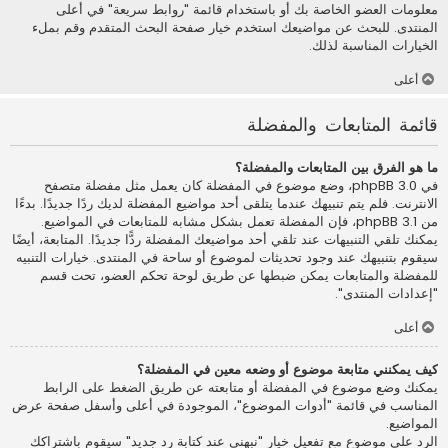
معلومات العضو الخاصة بك أو باستخدام قائمة "روابط سريعة" في أعلى
المنتدى. للبحث عن مواضيعك استخدم خيار صفحة البحث المتقدم وقم بملء
الخيارات المناسبة لذلك.
أعلى
قائمة المتابعات والمفضلة
ما هو الفرق بين المتابعات والمفضلة؟
في phpBB 3.0، وضع موضوع في المفضلة كان يعمل مثل مفضلة متصفح
الانترنت. فلم يتم تنبيهك عندما يتلقى أحد مواضيع المفضلة لديك ردًا جديدًا. بدءًا
من phpBB 3.1، فإن المفضلة تعمل بشكل مشابه للمتابعات في المواضيع.
يمكنك تلقي التنبيهات عند تلقي أحد مواضيعك المفضلة ردًّا جديدًا. المتابعة، أيضًا
سيقوم بتنبيهك عند وجود تحديثات لموضوع أو ساحة في المنتدى. خيارات التنبيه
للمفضلة والمتابعات يمكن ضبطها عن طريق لوحة تحكم العضو، تحت قسم
"إعدادات المنتدى".
أعلى
كيف يمكنني متابعة موضوع أو وضعه معين في المفضلة؟
يمكنك وضع موضوع في المفضلة أو متابعته عن طريق الضغط على الرابط
المناسب في قائمة "أدوات الموضوع"، الموجودة في أعلى وأسفل صفحة عرض
المواضيع.
الرد على موضوع مع تفعيل خيار "نبهني عند كتابة رد جديد" سيقوم باشتراكك