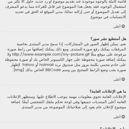
قائمة كاملة بالوجوه موجودة عند تقديم موضوع أو رد جديد، حاول ألاّ تكثر من
استعمال الوجوه، فقد يجعل هذا الموضوع غير قابل للقراءة مما يدعو المشرف
إلى تعديل الموضوع أو حتى إزالته تمامًا، مدير الموقع له الحق في تحديد
الابتسامات في موضوع.
أعلى
هل أستطيع نشر صور؟
نعم، يمكن إظهار الصور في المشاركات، إذا سمح مدير المنتدى بخاصية
المرفقات يمكنك رفع صورة للمنتدى. ومع ذلك يمكنك إضافتها من رابط صورة
مرفوعة على موقع مثلًا http://www.example.com/my-picture.gif ولا
يمكنك إضافة صورة محفوظة على جهاز الكمبيوتر الخاص بك أو صورة محفوظة
على خادم محمي بكلمة مرور مثل صندوق بريد hotmail أو Yahoo. لإظهار
صورة يجب وضع الرابط الصحيح بين وسم BBCode الخاص بذلك [img].
أعلى
ما هي الإعلانات العامة؟
الإعلانات العامة تحوي معلومات مهمة يتوجب الاطلاع عليها. وستظهر الإعلانات
العامة أعلى المنتديات جميعها وفي لوحة تحكم ملفك الشخصي أيضًا. إضافة
موضوع كإعلان عام يعود إلى صلاحياتك الموضوعة من مدير المنتدى.
أعلى
ما هي الإعلانات؟