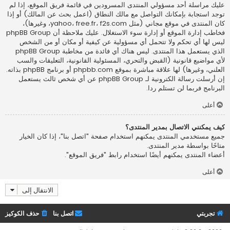
عليك مراسلة أحد مسؤولي المنتدى المسرودين في قائمة فريق الموقع، إذا لم
توجد استجابة بإمكانك التواصل مع مالك النطاق (اعمل
بحث عن المالك
) أو إذا
كان المنتدى في موقع مجاني (مثل yahoo، free.fr، f2s.com، وغيرها)،
فخاطب إدارة الموقع أو إدارة سوء الاستغلال. عليك ملاحظة أن phpBB Group
ليس لها أي تحكم ولا تتحمل أي مسؤولية عن كيفية أو مكان أو من الشخص
الذي يستعمل هذا المنتدى. ليس هناك أي فائدة من مخاطبة phpBB Group
لأي مواضيع قانونية (القبض والتحري، المسئولية القانونية، التعليقات والسب
العلني، وغيرها) لها علاقة مباشرة بموقع phpbb.com أو برنامج phpBB بذاته.
إن أرسلت رسالة الكترونية لـ phpBB Group عن أي شخص ثالث يستعمل
البرنامج فربما لن تستلم ردا.
أعلى
كيف يمكنني الاتصال بمدير المنتدى؟
جميع مستخدمي المنتدى يمكنهم استخدام صفحة "اتصل بنا"، إذا كان الخيار
متاحًا بواسطة مدير المنتدى.
أعضاء المنتدى يمكنهم أيضًا استخدام رابط "فريق الموقع".
أعلى
الانتقال إلى
تجربتي
اتصل بنا
حذف الكوكيز