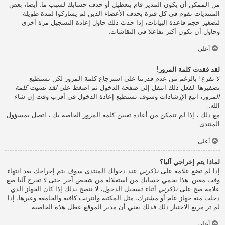
من الممكن أن يكون المدير قام بتعطيل أو حذف حسابك لسبب ما. أيضا، بعض
المنتديات تقوم في كل فترة بحذف الأعضاء الذين لم يشاركوا لمدة طويلة
لتصغير حجم قاعدة البيانات، إذا حدث ذلك حاول إعادة التسجيل مرة أخرى
وحاول أن تكون أكثر تفاعلا في النقاشات.
أعلى
لقد فقدت كلمة المرور!
لا تفزع! بالرغم من عدم قدرتنا على استرجاع كلمة المرور لكن نستطيع
تصفيرها. لفعل ذلك انتقل إلى صفحة الدخول ثم اضغط على
لقد نسيت كلمة
المرور
، اتبع الإرشادات وسوف تستطيع إعادة الدخول في أقرب وقت إن شاء
الله..
مع ذلك ، إذا لم تتمكن من أعاده تعيين كلمه المرور الخاصة بك ، اتصل بمسؤول
المنتدى.
أعلى
لماذا يتم إخراجي آليا؟
إذا لم تضع علامة على
تذكرني
عند دخولك المنتدى سوف يتم إخراجك بعد انتهاء
وقت معين. هذا يحمي حسابك من استغلاله من شخص آخر. حتى لا تخرج آليا ضع
علامة صح على
تذكرني
أثناء تسجيل الدخول، لا ننصح بذلك إذا كان الجهاز الذي
دخلت منه جهاز عام أو مشترك، مثل المكتبة وانترنت كافيه والجامعة وغيرها، إذا
لم تر مربع الاختيار ذلك فذلك يعني أن مدير الموقع عطل هذه الخاصية.
أعلى