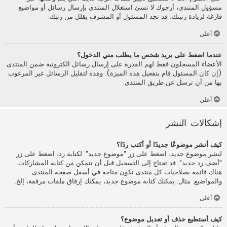
مسؤول المنتدى، أرجوك لا تسئ استغلال المنتدى بإرسال رسائل أو مواضيع
فارغة لزيادة رتبتك، قد تجد المسئول أو المشرف يقلل من رتبك.
أعلى
عندما اضغط على بريد شخص ما يطلب مني الدخول؟
الأعضاء المسجلون فقط لهم القدرة على إرسال رسائل الكترونية ضمن المنتدى
(إن كان المسئول قام بتفعيل هذه الميزة). وهذه لتقليل الرسائل غير المرغوب
بها من أن ترسل عن طريق المنتدى.
أعلى
إشكالات النشر
كيف أنشر موضوعًا جديدًا أو أكتب ردًا؟
لنشر موضوع جديد، اضغط على زر "موضوع جديد". لكتابة رد، اضغط على زر
"أضف رد جديد". قد تحتاج إلى التسجيل قبل أن تتمكن من كتابة المشاركات.
هناك قائمة بصلاحيات كل منتدى تكون متاحة في أسفل صفحة المنتدى
والمواضيع. مثال: يمكنك كتابة موضوع جديد، يمكنك إرفاق ملفات مرفقة، إلخ.
أعلى
كيف أستطيع حذف أو تعديل موضوع؟