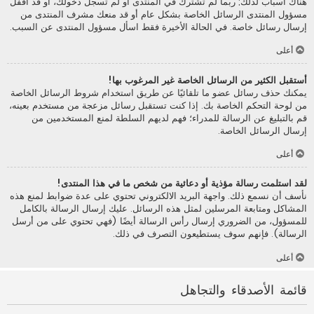
هناك أسباب لذلك; ربما لم تشترك في المنتدى أو لم تسجل دخولك، أو قد أقفل
مسؤول المنتدى الرسائل الخاصة بشكل عام أو قد منعك مشرف المنتدى من
إرسال رسائل خاصة. في الحالة الأخيرة فقط اسأل مسؤول المنتدى عن السبب.
أعلى
أستقبل الكثير من الرسائل الخاصة غير المرغوب بها!
يمكنك حذف رسائل عضو ما تلقائيًا عن طريق استخدام شروط الرسائل الخاصة
من لوحة التحكم الخاصة بك. إذا كنت تستقبل رسائل مزعجة من مستخدم بعينه،
قم بالتبليغ عن الرسالة للمدراء؛ فهم لديهم السلطة لمنع المستخدمين من
إرسال الرسائل الخاصة.
أعلى
لقد استلمت رسالة مؤذية أو دعائية من شخص ما في هذا المنتدى!
نأسف أن نسمع ذلك. واجهة البريد الالكتروني تحتوي على عدة ضوابط لمنع هذه
المشاكل ومتابعة المرسلين لمثل هذه الرسائل. عليك إرسال الرسالة بالكامل
للمسؤول، من الضروري إرسال رأس الرسالة أيضًا (فهي تحتوي على من أرسل
الرسالة). فإنهم سوف يستطيعون التصرف في ذلك.
أعلى
قائمة الأصدقاء والتجاهل