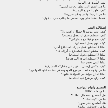
لغتي ليست في القائمة!
ما هي الصور التي تظهر بجانب اسمي؟
كيف أظهر الصورة الرمزية؟
ما هي الرتبة؟ وكيف يمكن تغييرها؟
عندما اضغط على بريد شخص ما يطلب مني الدخول؟
إشكالات النشر
كيف أنشر موضوعًا جديدًا أو أكتب ردًا؟
كيف أستطيع حذف أو تعديل موضوع؟
كيف أضع توقيعًا مع مشاركتي؟
كيف أقوم بعمل استطلاع؟
لماذا لا أستطيع عمل خيارات استطلاع أكثر؟
كيف أستطيع تعديل استطلاع ما أو إلغاءه؟
لماذا لا أستطيع دخول المنتدى؟
لماذا لا أستطيع إضافة المرفقات؟
لماذا أتلقى تحذيرات؟
كيف يمكنني إرسال التقرير عن مشاركة للمشرف؟
ما هي أيقونة حفظ الموضوع الموجودة في صفحة كتابة المواضيع؟
لماذا تحتاج مواضيعي للموافقة عليها؟
كيف أرفع موضوع في المنتدى؟
التنسيق وأنواع المواضيع
ما هو BBCode؟
هل أستطيع استعمال HTML؟
ما هي الابتسامات؟
هل أستطيع نشر صور؟
ما هي الإعلانات العامة؟