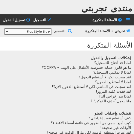
منتدى تجربتي
الأسئلة المتكررة
التسجيل
تسجيل الدخول
ب
تجربتي
الأسئلة المتكررة
التصميم :
ح
الأسئلة المتكررة
ث
إشكالات التسجيل والدخول
لماذا قد أحتاج للتسجيل؟
ما هو قانون حماية خصوصية الأطفال على الويب - COPPA؟
لماذا لا يمكنني التسجيل؟
لقد سجلت لكن لا أستطيع الدخول!
لماذا لا أستطيع الدخول؟
لقد سجلت في الماضي لكن لا أستطيع الدخول الآن؟!
لقد فقدت كلمة المرور!
لماذا يتم إخراجي آليا؟
ماذا يعمل ”حذف الكوكيز“ ؟
تفضيلات وإعدادات العضو
كيف أستطيع تغيير إعداداتي؟
كيف أمنع اسمي من الظهور في قائمة أسماء الأعضاء؟
الأوقات غير صحيحة!
لقد غيرت المنطقة الزمنية لكن مازال الوقت غير صحيح!