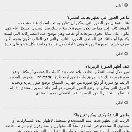
أعلى
ما هي الصور التي تظهر بجانب اسمي؟
هناك نوعان من الصور التي يمكن أن تظهر بجانب اسمك عند مشاهدة
المشاركات. إحداهما قد تكون صورة خاصة برتبتك في المنتدى، بشكل عام فهي
تكون على شكل نجوم، مربعات أو نقاط، وهي توضح عدد المشاركات التي قمت
بكتابتها أو حالتك في المنتدى. الصورة الثانية، والتي في الغالب تكون بحجم أكبر،
تعرف باسم الصورة الرمزية وهي عامةً تكون فريدة وخاصة بكل عضو على حدة.
أعلى
كيف أظهر الصورة الرمزية؟
من خلال لوحة التحكم الخاصة بك، تحت بند "الملف الشخصي" يمكنك وضع
صورة رمزية لك عن طريق واحدة من أربع طرق: Gravatar، معرض الصور،
الربط مع صورة أو رفع صورة من جهازك. السماح بوضع صور رمزية وتحديد
الطرق التي يمكن بها وضع الصور الرمزية هو أمر عائد لمدير المنتدى. إذا لم
تستطع استخدام الصور الرمزية، قم بالاتصال بمدير المنتدى.
أعلى
ما هي الرتبة؟ وكيف يمكن تغييرها؟
الرتب التي تظهر تحت اسم المستخدم تستعمل لإظهار عدد المشاركات أو
مستوى المستخدم في المنتدى، مثلًا المسئولون والمشرفون لهم مراتب خاصة.
على العموم أنت لا تستطيع تغيير كلمات الرتبة لديك التي يتم وضعها عبر