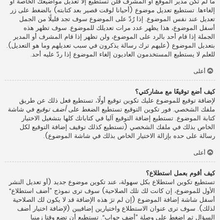
ما لم تكن مدير الموقع أو المشرف فلن تستطيع إلا تعديل مواضيعك الخاصة أو
إلغاءها. تستطيع تعديل موضوع (أحيانا لوقت قصير بعد كتابته) بالضغط على زر
تعديل عند نفس الموضوع. إذا رُدّ على الموضوع سوف تجد قليلًا من الجمل
أسفل الموضوع، هذا يظهر عدد مرات تعديلك للموضوع. سوف تظهر هذه
الجملة إذا قام أحد بالرد على الموضوع، ولن تظهر إذا قام المشرف أو المدير
بتعديل الموضوع (عليهم ترك رسالة يذكرون في سبب تعديلهم وما هو التعديل).
للعلم لا يستطيع المستخدمون العاديون إلغاء الموضوع إذا ردّ عليه أحد.
أعلى
كيف أضع توقيعًا مع مشاركتي؟
لإضافة توقيع للموضوع عليك تكوين توقيع أولًا، تستطيع فعل ذلك عن طريق
ملفك الشخصي. فور تكوين التوقيع تستطيع الضغط على
أضف توقيع
في شاشة
كتابة الموضوع. تستطيع إضافة التوقيع آليا في كتاباتك كلها بتشغيل الاختيار
الخاص بذلك في ملفك الشخصي (تستطيع كذلك توقيف إضافة التوقيع لكل
رسالة على حده بإزالة الاختيار الخاص بذلك في شاشة الموضوع).
أعلى
كيف أقوم بعمل استطلاع؟
تستطيع تكوين استطلاع بكل سهولة، عند تكوين موضوع جديد (أو تعديل النشر
الأول للموضوع، إن كانت لك تلك الصلاحية) سوف ترى نموذج ”أضف استطلاع“
أسفل شاشة إضافة الموضوع (إن لم ترَ هذه الإضافة قد لا يكون لك الصلاحية
لذلك). سوف ترى عنوان الاستطلاع واختيارين إضافيين (لإضافة اختيار أضف
السؤال ثم اضغط على وصلة ”أضف جواب“. تستطيع أن تضع وقتا زمنيا