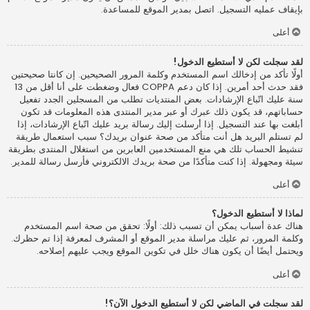
بإيقاف عمليه التسجيل. اتصل بمدير الموقع للمساعدة.
أعلى
لقد سجلت لكن لا أستطيع الدخول!
أولًا تأكد من إدخالك اسم المستخدم وكلمة المرور الصحيحين. إن كانتا صحيحتين
فقد حدث أحد أمرين. إذا كان دعم COPPA فعال وضغطت على أنا أقل من 13
سنة عليك اتّباع الإرشادات. بعض المنتديات تطلب من المسجلين الجدد تفعيل
حساباتهم، قد يكون ذلك عبرك أو عبر مدير المنتدى هذه المعلومات قد تكون
أبلغت بها عند التسجيل. إذا أرسلت إليك رسالة بريد عليك اتّباع الإرشادات، إذا
لم تستلم البريد هل أنت متأكد من صحة عنوان بريدك؟ سبب استعمال طريقة
تنشيط الحساب تلك هي منع المستخدمين العابرين من استغلال المنتدى بطريقة
سيئة ومجهولة. إذا كنت متأكدًا من صحة بريدك الالكتروني فأرسل رسالة للمدير.
أعلى
لماذا لا أستطيع الدخول؟
هناك عدة أسباب يمكن أن تسبب ذلك: أولًا: تحقق من صحة اسم المستخدم
وكلمة المرور، ثم عليك مراسلة مدير الموقع أو المشرف لمعرفة إذا تم حظرك.
ويحتمل أيضًا أن يكون هناك خلل في تكوين الموقع ويجب عليهم إصلاحه.
أعلى
لقد سجلت في الماضي لكن لا أستطيع الدخول الآن؟!