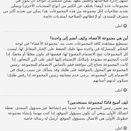
تسهل إدارة صلاحياتها والعمل معها، يمكن للمشترك الواحد أن يكون في
مجموعات عدة (وهذا يختلف عن الكثير من أنواع المنتديات الأخرى) ويمكن
تحديد صلاحيات لكل مجموعة من هذه المجموعات. هذا يمكن من تحديد أكثر من
مشرف للمنتدى، أو لإعطائهم الصلاحية لمنتديات خاصة.
أعلى
أين هي مجموعة الأعضاء، وكيف أنضم إلى واحدة؟
تستطيع مشاهدة كافة المجموعات تحت بند ”مجموعة الأعضاء“ في لوحة
التحكم. للمشاركة في واحدة منها عليك الضغط على الخيار المقابل لها، ليست
كل المجموعات تتيح الانضمام المفتوح لها، فبعضها قد يكون مغلقًا أو مخفيًا، إذا
كانت المجموعة مفتوحة بإمكانك الإنضمام إليها النقر على الزر المجاور، إذا
كانت المجموعة تحتاج إلى موافقة فقم بالتماس الانضمام للمجموعة، رئيس
المجموعة هو المخول بالموافقة على طلبك وقد يسألك عن سبب رغبتك في
الانضمام إلى المجموعة. يرجى عدم مضايقه رئيس المجموعة إذا رفض طلبك؛
سيكون لديهم أسبابهم.
أعلى
كيف أصبح قائدًا لمجموعة مستخدمين؟
يتم تعيين رئيس المجموعة عادة عندما يتم إنشاءها عبر مسؤول المنتدى، نقطة
اتصالك الأولى ينبغي أن تكون مسؤول الموقع، إذا كنت مهتما بإنشاء مجموعة
خطوتك الأولى هي الاتصال بمسؤول الموقع، أرسل له رسالة خاصة.
أعلى