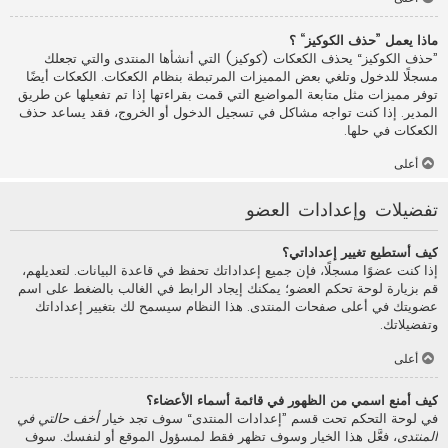
ماذا يعمل ”حذف الكوكيز“ ؟
”حذف الكوكيز“ يحذف الكعكات (كوكيز) التي أنشأها المنتدى والتي تجعلك
مسجلًا للدخول وتلغي بعض المميزات المرتبطة بنظام الكعكات. الكعكات أيضًا
توفر مميزات مثل متابعة المواضيع التي قمت بقراءتها إذا تم تفعيلها عن طريق
المدير. إذا كنت تواجه مشاكل في تسجيل الدخول أو الخروج، فقد يساعد حذف
الكعكات في حلها.
أعلى
تفضيلات وإعدادات العضو
كيف أستطيع تغيير إعداداتي؟
إذا كنت عضوًا مسجلًا، فإن جميع إعداداتك تحفظ في قاعدة البيانات. لتعديلهم،
قم بزيارة لوحة تحكم العضو؛ يمكنك إيجاد الرابط في الغالب بالضغط على اسم
عضويتك في أعلى صفحات المنتدى. هذا النظام سيسمح لك بتغيير إعداداتك
وتفضيلاتك.
أعلى
كيف أمنع اسمي من الظهور في قائمة أسماء الأعضاء؟
في لوحة التحكم تحت قسم ”إعدادات المنتدى“ سوف تجد خيار
أخف حالتي في
المنتدى
، فعَّل هذا الخيار وسوف تظهر فقط لمسؤول الموقع أو لنفسك. سوف