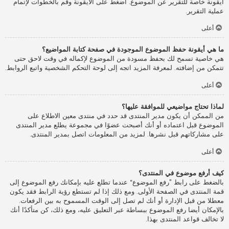
أيقونة خاصة للتقرير عن الموضوع. اضغط على الأيقونة وقم بالخطوات لإتمام
عملية التقرير.
أعلى
ما هي أيقونة حفظ الموضوع الموجودة في صفحة كتابة المواضيع؟
هي خاصية تسمح لك بحفظ مسودة من الموضوع لإكماله في وقت لاحق حتى
تتمكن من إضافته. لمعرفة المزيد اتجه إلى لوحة التحكم الشخصية واتبع الروابط.
أعلى
لماذا تحتاج مواضيعي للموافقة عليها؟
من الممكن أن يكون مدير المنتدى قد حدد في منتدى معين الاطلاع على
الموضوع قبل اعتماده أو أنك أصبحت عضوًا في مجموعة يطلع مدير المنتدى
على مشاركاتهم قبل نشرها. لمزيد من المعلومات اتصل بمدير المنتدى.
أعلى
كيف أرفع موضوع في المنتدى؟
بالضغط على رابط ”رفع الموضوع“ عندما تطلع عليه بإمكانك رفع الموضوع إلى
قمة المنتدى في الصفحة الأولى. ومع ذلك إذا لم تستطع رؤية الرابط فقد يكون
معطلا من قبل الإدارة أو أنك لم تصل إلى الوقت المسموح به بين الرفعات.
بالإمكان أيضا رفع الموضوع ببساطة عبر التعليق عليه، ومع ذلك، كن متأكدًا أنك
لا تخالف قواعد المنتدى بهذا.